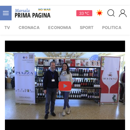
33 °C
TV
CRONACA
ECONOMIA
SPORT
POLITICA