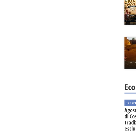
Eco
ECON
Agos
di Co
tradi
esclu
agli 