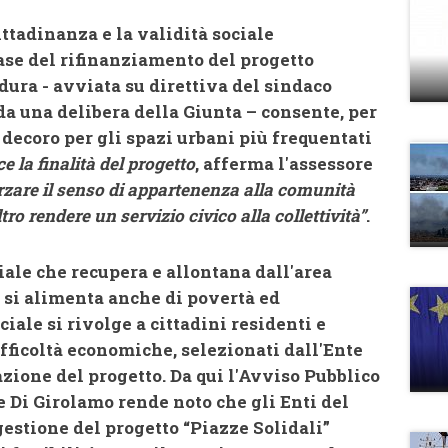
cittadinanza e la validità sociale
base del rifinanziamento del progetto
dura - avviata su direttiva del sindaco
da una delibera della Giunta – consente, per
 decoro per gli spazi urbani più frequentati
e la finalità del progetto
, afferma l'assessore
rzare il senso di appartenenza alla comunità
ltro rendere un servizio civico alla collettività”
.
iale che recupera e allontana dall'area
, si alimenta anche di povertà ed
iale si rivolge a cittadini residenti e
ifficoltà economiche, selezionati dall'Ente
azione del progetto. Da qui l'Avviso Pubblico
 Di Girolamo rende noto che gli Enti del
gestione del progetto “Piazze Solidali”