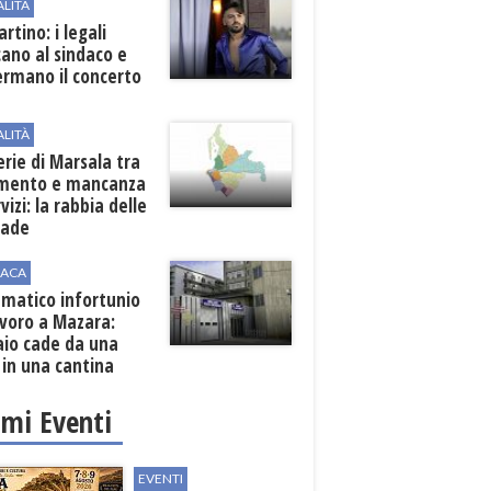
ALITÀ
rtino: i legali
cano al sindaco e
ermano il concerto
ALITÀ
erie di Marsala tra
amento e mancanza
rvizi: la rabbia delle
rade
ACA
matico infortunio
avoro a Mazara:
aio cade da una
 in una cantina
ola
imi Eventi
EVENTI