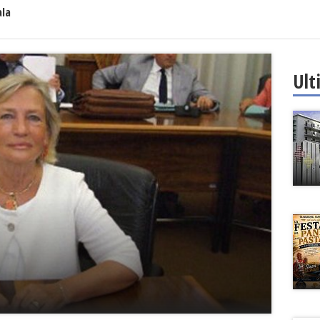
ala
Ult