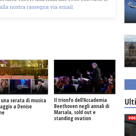
 alla nostra rassegna via email.
Ult
Il trionfo dell'Accademia
 una serata di musica
Beethoven negli annali di
maggio a Denise
Marsala, sold out e
one
standing ovation