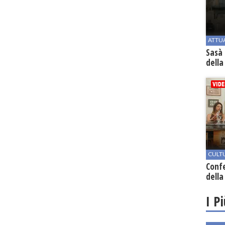
ATTU
Sasà 
della
CULT
Conf
della
I P