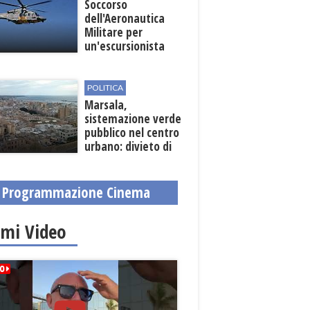
Soccorso
dell'Aeronautica
Militare per
un'escursionista
ferita nella Riserva
dello Zingaro
POLITICA
Marsala,
sistemazione verde
pubblico nel centro
urbano: divieto di
sosta nelle vie
interessate
Programmazione Cinema
imi Video