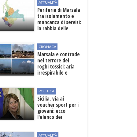
ATTUALITÀ
Periferie di Marsala
tra isolamento e
mancanza di servizi:
la rabbia delle
contrade
CRONACA
Marsala e contrade
nel terrore dei
roghi tossici: aria
irrespirabile e
rischio patologie
POLITICA
Sicilia, via ai
voucher sport per i
giovani: ecco
l'elenco dei
beneficiari
ATTUALITÀ