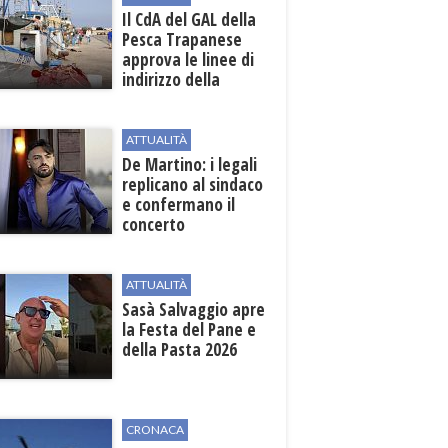
Il CdA del GAL della
Pesca Trapanese
approva le linee di
indirizzo della
Strategia
territoriale di
sviluppo
ATTUALITÀ
De Martino: i legali
replicano al sindaco
e confermano il
concerto
ATTUALITÀ
Sasà Salvaggio apre
la Festa del Pane e
della Pasta 2026
CRONACA