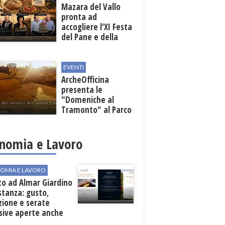
Mazara del Vallo
pronta ad
accogliere l'XI Festa
del Pane e della
Pasta
EVENTI
ArcheOfficina
presenta le
"Domeniche al
Tramonto" al Parco
Archeologico di
Lilibeo
nomia e Lavoro
OMIA E LAVORO
to ad Almar Giardino
stanza: gusto,
zione e serate
sive aperte anche
ospiti esterni