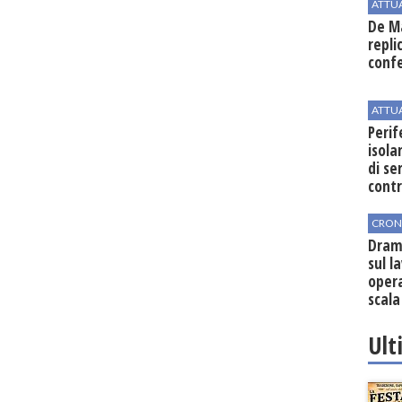
ATTU
De Ma
repli
conf
ATTU
Perif
isol
di se
cont
CRON
Dram
sul l
oper
scala
vinic
Ult