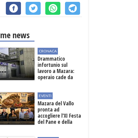
ime news
CRONACA
Drammatico
infortunio sul
lavoro a Mazara:
operaio cade da
una scala in una
cantina vinicola
EVENTI
Mazara del Vallo
pronta ad
accogliere l'XI Festa
del Pane e della
Pasta