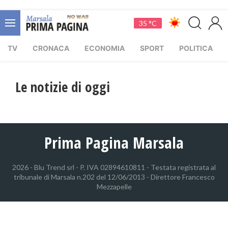
35 °C
TV
CRONACA
ECONOMIA
SPORT
POLITICA
Le notizie di oggi
Prima Pagina Marsala
2026 - Blu Trend srl - P. IVA 02894610811 - Testata registrata al
tribunale di Marsala n.202 del 12/06/2013 - Direttore Francesco
Mezzapelle