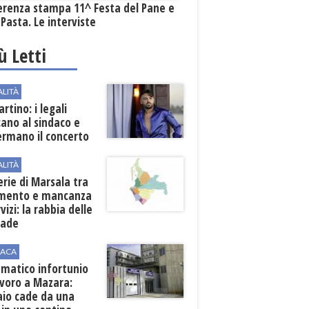
erenza stampa 11^ Festa del Pane e
 Pasta. Le interviste
iù Letti
ALITÀ
rtino: i legali
cano al sindaco e
ermano il concerto
ALITÀ
erie di Marsala tra
amento e mancanza
rvizi: la rabbia delle
rade
ACA
matico infortunio
avoro a Mazara:
aio cade da una