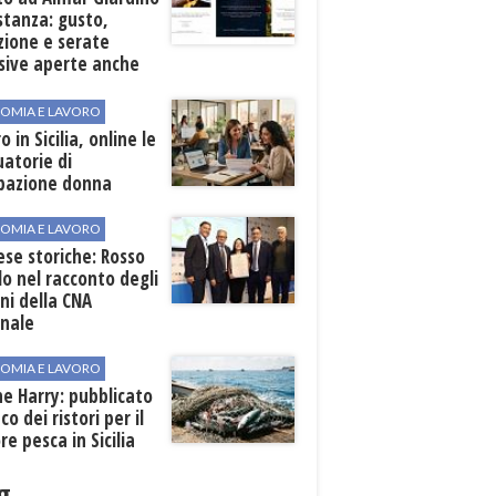
stanza: gusto,
zione e serate
sive aperte anche
ospiti esterni
OMIA E LAVORO
o in Sicilia, online le
atorie di
pazione donna
OMIA E LAVORO
se storiche: Rosso
lo nel racconto degli
ni della CNA
onale
OMIA E LAVORO
ne Harry: pubblicato
co dei ristori per il
re pesca in Sicilia
g