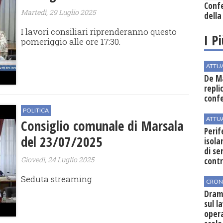
Conf
Martedì, 29 Luglio 2025
della
I lavori consiliari riprenderanno questo
I P
pomeriggio alle ore 17:30.
ATTU
De Ma
repli
conf
POLITICA
ATTU
Consiglio comunale di Marsala
Perif
del 23/07/2025
isol
di se
Giovedì, 24 Luglio 2025
cont
Seduta streaming
CRON
Dram
sul l
oper