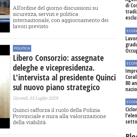
di Co
All’ordine del giorno discussioni su
tradi
sicurezza, servizi e politica
esclu
internazionale, con aggiornamento dei
agli 
lavori previsto
ECON
Lavor
gradu
POLITICA
Occu
Libero Consorzio: assegnate
ECON
deleghe e vicepresidenza.
Impre
L'intervista al presidente Quinci
Coral
80 an
sul nuovo piano strategico
nazi
Giovedì, 03 Luglio 2025
ECON
Ciclo
Quinci rafforza il ruolo della Polizia
l'elen
Provinciale e mira alla valorizzazione
setto
della viabilità
Blo