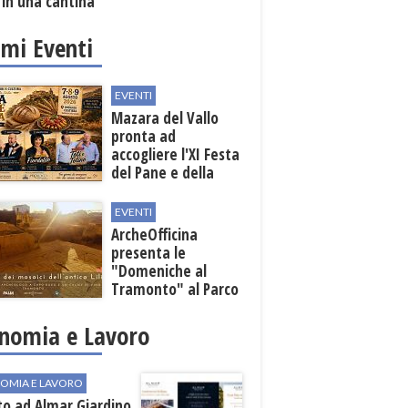
 in una cantina
ola
imi Eventi
EVENTI
Mazara del Vallo
pronta ad
accogliere l'XI Festa
del Pane e della
Pasta
EVENTI
ArcheOfficina
presenta le
"Domeniche al
Tramonto" al Parco
Archeologico di
Lilibeo
nomia e Lavoro
OMIA E LAVORO
to ad Almar Giardino