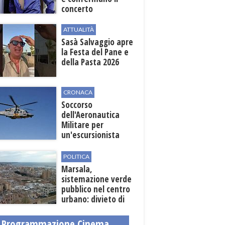
concerto
ATTUALITÀ
Sasà Salvaggio apre
la Festa del Pane e
della Pasta 2026
CRONACA
Soccorso
dell'Aeronautica
Militare per
un'escursionista
ferita nella Riserva
dello Zingaro
POLITICA
Marsala,
sistemazione verde
pubblico nel centro
urbano: divieto di
sosta nelle vie
interessate
Programmazione Cinema