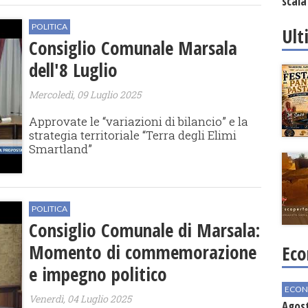
scala
vinic
POLITICA
Ult
Consiglio Comunale Marsala
dell'8 Luglio
Mercoledì, 09 Luglio 2025
Approvate le “variazioni di bilancio” e la
strategia territoriale “Terra degli Elimi
Smartland”
POLITICA
Consiglio Comunale di Marsala:
Momento di commemorazione
Eco
e impegno politico
ECON
Venerdì, 04 Luglio 2025
Agos