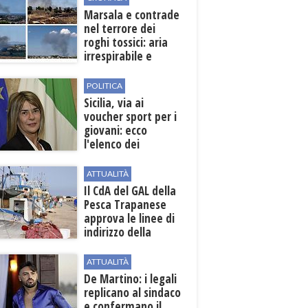
Marsala e contrade
nel terrore dei
roghi tossici: aria
irrespirabile e
rischio patologie
POLITICA
Sicilia, via ai
voucher sport per i
giovani: ecco
l'elenco dei
beneficiari
ATTUALITÀ
Il CdA del GAL della
Pesca Trapanese
approva le linee di
indirizzo della
Strategia
territoriale di
ATTUALITÀ
sviluppo
De Martino: i legali
replicano al sindaco
e confermano il