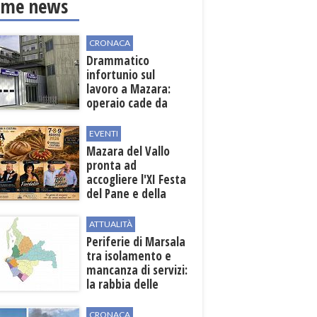
ime news
CRONACA
Drammatico
infortunio sul
lavoro a Mazara:
operaio cade da
una scala in una
cantina vinicola
EVENTI
Mazara del Vallo
pronta ad
accogliere l'XI Festa
del Pane e della
Pasta
ATTUALITÀ
Periferie di Marsala
tra isolamento e
mancanza di servizi:
la rabbia delle
contrade
CRONACA