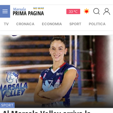
33 °C
TV
CRONACA
ECONOMIA
SPORT
POLITICA
SPORT