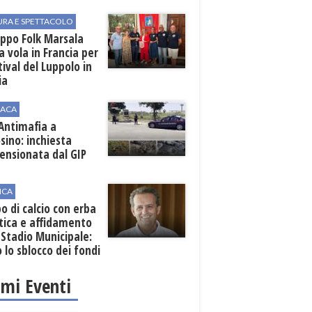
URA E SPETTACOLO
uppo Folk Marsala
a vola in Francia per
stival del Luppolo in
ia
ACA
 Antimafia a
sino: inchiesta
ensionata dal GIP
ICA
 di calcio con erba
tica e affidamento
 Stadio Municipale:
o lo sblocco dei fondi
nali
imi Eventi