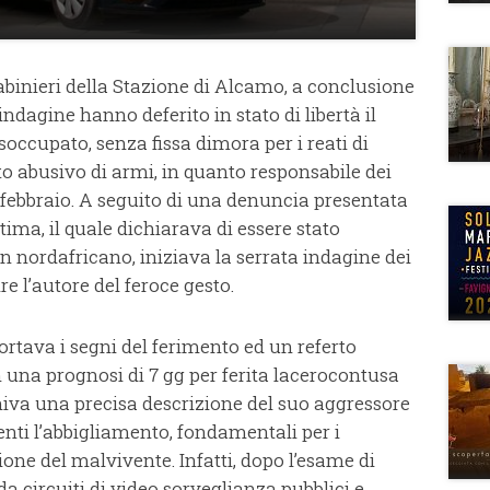
arabinieri della Stazione di Alcamo, a conclusione
indagine hanno deferito in stato di libertà il
isoccupato, senza fissa dimora per i reati di
to abusivo di armi, in quanto responsabile dei
2 febbraio. A seguito di una denuncia presentata
tima, il quale dichiarava di essere stato
un nordafricano, iniziava la serrata indagine dei
re l’autore del feroce gesto.
ortava i segni del ferimento ed un referto
una prognosi di 7 gg per ferita lacerocontusa
niva una precisa descrizione del suo aggressore
enti l’abbigliamento, fondamentali per i
zione del malvivente. Infatti, dopo l’esame di
a circuiti di video sorveglianza pubblici e