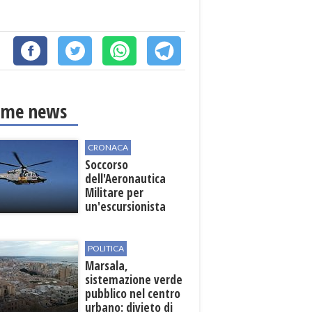
ime news
CRONACA
Soccorso
dell'Aeronautica
Militare per
un'escursionista
ferita nella Riserva
dello Zingaro
POLITICA
Marsala,
sistemazione verde
pubblico nel centro
urbano: divieto di