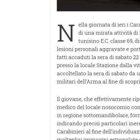
N
ella giornata di ieri i C
di una mirata attività di 
tunisino E.C. classe 69, d
lesioni personali aggravate e por
fatti accaduti la sera di sabato 2
presso la locale Stazione dalla vit
accoltellato la sera di sabato da 
militari dell’Arma al fine di scopri
Il giovane, che effettivamente rip
medico del locale nosocomio con 
in regione sottomandibolare, for
indicando precisi particolari iner
Carabinieri al fine dell’individua
molteplici immagini estrapolate d