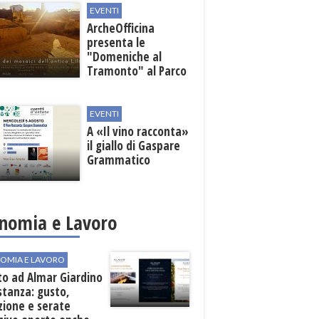
EVENTI
ArcheOfficina
presenta le
"Domeniche al
Tramonto" al Parco
Archeologico di
Lilibeo
EVENTI
A «Il vino racconta»
il giallo di Gaspare
Grammatico
nomia e Lavoro
OMIA E LAVORO
to ad Almar Giardino
stanza: gusto,
zione e serate