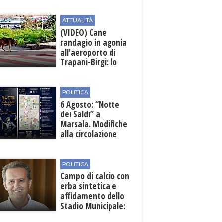
Archeologico di
Lilibeo
ATTUALITÀ
(VIDEO) Cane
randagio in agonia
all'aeroporto di
Trapani-Birgi: lo
scempio della Sicilia
POLITICA
6 Agosto: “Notte
dei Saldi” a
Marsala. Modifiche
alla circolazione
nelle sedi viarie
interessate alla
manifestazione
POLITICA
Campo di calcio con
erba sintetica e
affidamento dello
Stadio Municipale:
vicino lo sblocco dei