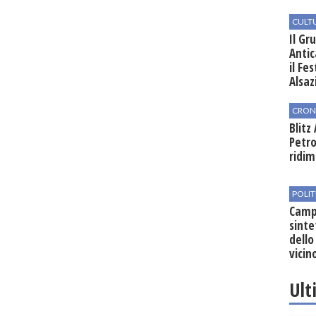
CULT
Il Gr
Antic
il Fe
Alsaz
CRON
Blitz
Petro
ridim
POLIT
Campo
sinte
dello
vicin
regio
Ult