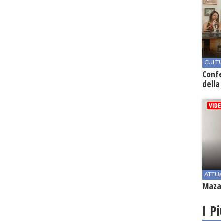
CULT
Conf
della
ATTU
Mazar
I P