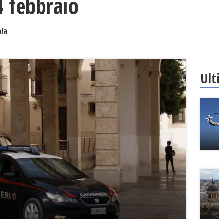
4 febbraio
ala
Ult