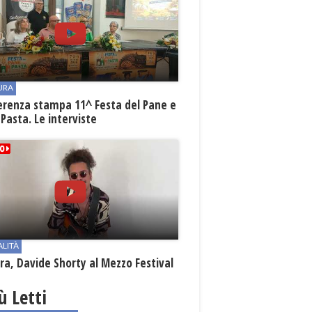
URA
erenza stampa 11^ Festa del Pane e
 Pasta. Le interviste
ALITÀ
a, Davide Shorty al Mezzo Festival
iù Letti