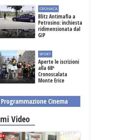
fondi regionali
CRONACA
Blitz Antimafia a
Petrosino: inchiesta
ridimensionata dal
GIP
SPORT
Aperte le iscrizioni
alla 68ª
Cronoscalata
Monte Erice
Programmazione Cinema
imi Video