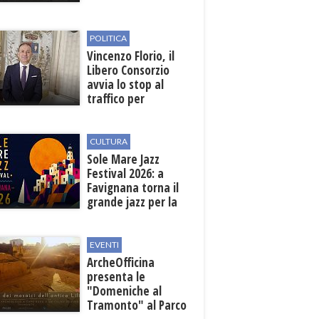
sosta nelle vie
interessate
POLITICA
Vincenzo Florio, il
Libero Consorzio
avvia lo stop al
traffico per
collegare la
stazione
all'aeroporto
CULTURA
Sole Mare Jazz
Festival 2026: a
Favignana torna il
grande jazz per la
quarta edizione
EVENTI
ArcheOfficina
presenta le
"Domeniche al
Tramonto" al Parco