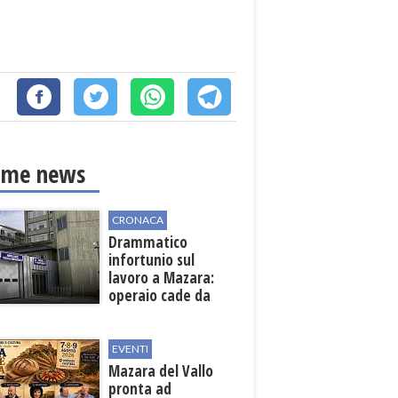
ime news
CRONACA
Drammatico
infortunio sul
lavoro a Mazara:
operaio cade da
una scala in una
cantina vinicola
EVENTI
Mazara del Vallo
pronta ad