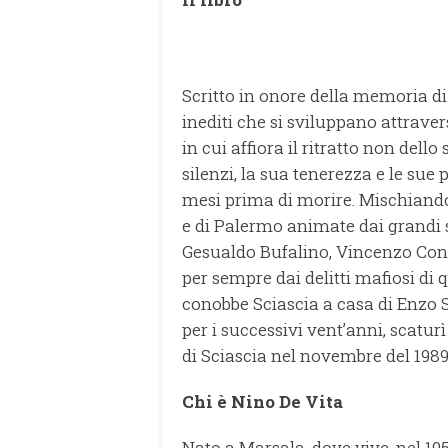
Scritto in onore della memoria di
inediti che si sviluppano attrave
in cui affiora il ritratto non dell
silenzi, la sua tenerezza e le sue
mesi prima di morire. Mischiandosi
e di Palermo animate dai grandi sc
Gesualdo Bufalino, Vincenzo Cons
per sempre dai delitti mafiosi di 
conobbe Sciascia a casa di Enzo Se
per i successivi vent’anni, scatu
di Sciascia nel novembre del 1989
Chi è Nino De Vita
Nato a Marsala, dove vive, nel 1950