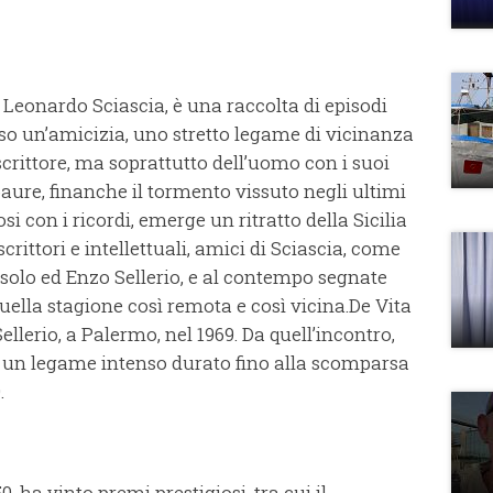
 Leonardo Sciascia, è una raccolta di episodi
rso un’amicizia, uno stretto legame di vicinanza
o scrittore, ma soprattutto dell’uomo con i suoi
 paure, finanche il tormento vissuto negli ultimi
 con i ricordi, emerge un ritratto della Sicilia
rittori e intellettuali, amici di Sciascia, come
olo ed Enzo Sellerio, e al contempo segnate
quella stagione così remota e così vicina.De Vita
llerio, a Palermo, nel 1969. Da quell’incontro,
rì un legame intenso durato fino alla scomparsa
.
, ha vinto premi prestigiosi, tra cui il