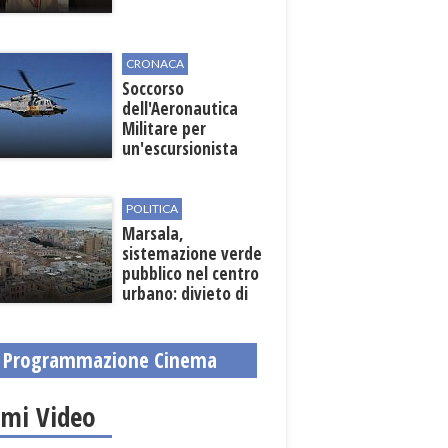
CRONACA
Soccorso
dell'Aeronautica
Militare per
un'escursionista
ferita nella Riserva
dello Zingaro
POLITICA
Marsala,
sistemazione verde
pubblico nel centro
urbano: divieto di
sosta nelle vie
interessate
Programmazione Cinema
imi Video