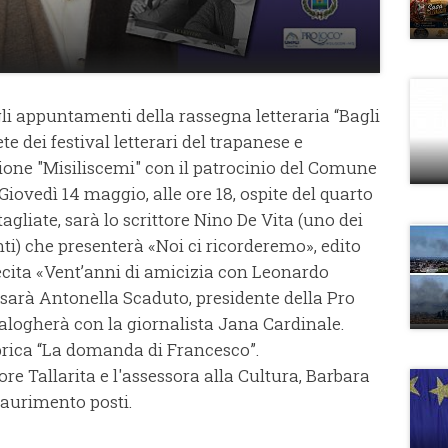
li appuntamenti della rassegna letteraria “Bagli
te dei festival letterari del trapanese e
ione "Misiliscemi" con il patrocinio del Comune
iovedì 14 maggio, alle ore 18, ospite del quarto
tagliate, sarà lo scrittore Nino De Vita (uno dei
nti) che presenterà «Noi ci ricorderemo», edito
o recita «Vent’anni di amicizia con Leonardo
o sarà Antonella Scaduto, presidente della Pro
alogherà con la giornalista Jana Cardinale.
ubrica “La domanda di Francesco”.
re Tallarita e l'assessora alla Cultura, Barbara
saurimento posti.