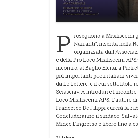
P
roseguono a Misiliscemi g
Narranti”, inserita nella Re
organizzata dall'Associaz
e della Pro Loco Misiliscemi APS.G
incontro, al Baglio Elena, a Pietre
più importanti poeti italiani vive
da Le Lettere, e il cui sottotitol
Sciascia». A introdurre l’incontr
Loco Misiliscemi APS. L’autore di
Francesco De Filippi curerà la r
Concluderanno il sindaco, Salvato
Mineo.L’ingresso è libero fino a e
Il libro