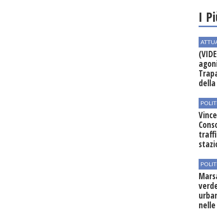
I P
ATTU
(VIDE
agoni
Trapa
della 
POLIT
Vince
Conso
traff
stazi
POLIT
Mars
verde
urban
nelle