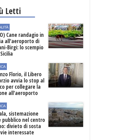
iù Letti
ALITÀ
O) Cane randagio in
a all'aeroporto di
ni-Birgi: lo scempio
Sicilia
ICA
nzo Florio, il Libero
rzio avvia lo stop al
ico per collegare la
one all'aeroporto
ICA
ala, sistemazione
 pubblico nel centro
o: divieto di sosta
 vie interessate