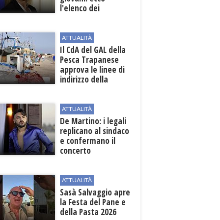
l'elenco dei
beneficiari
ATTUALITÀ
Il CdA del GAL della
Pesca Trapanese
approva le linee di
indirizzo della
Strategia
territoriale di
sviluppo
ATTUALITÀ
De Martino: i legali
replicano al sindaco
e confermano il
concerto
ATTUALITÀ
Sasà Salvaggio apre
la Festa del Pane e
della Pasta 2026