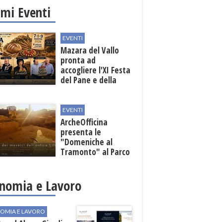
imi Eventi
EVENTI
Mazara del Vallo
pronta ad
accogliere l'XI Festa
del Pane e della
Pasta
EVENTI
ArcheOfficina
presenta le
"Domeniche al
Tramonto" al Parco
Archeologico di
Lilibeo
nomia e Lavoro
OMIA E LAVORO