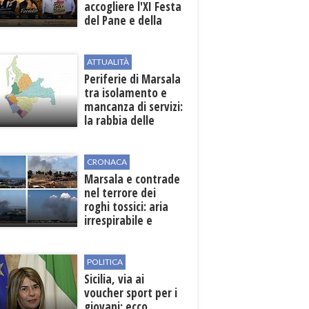
accogliere l'XI Festa
del Pane e della
Pasta
ATTUALITÀ
Periferie di Marsala
tra isolamento e
mancanza di servizi:
la rabbia delle
contrade
CRONACA
Marsala e contrade
nel terrore dei
roghi tossici: aria
irrespirabile e
rischio patologie
POLITICA
Sicilia, via ai
voucher sport per i
giovani: ecco