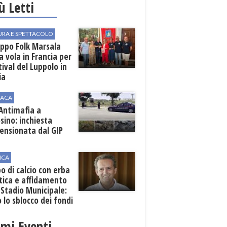
iù Letti
URA E SPETTACOLO
uppo Folk Marsala
a vola in Francia per
stival del Luppolo in
ia
ACA
 Antimafia a
sino: inchiesta
ensionata dal GIP
ICA
 di calcio con erba
tica e affidamento
 Stadio Municipale:
o lo sblocco dei fondi
nali
imi Eventi