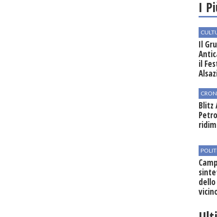
I P
CULT
Il Gr
Antic
il Fe
Alsaz
CRON
Blitz
Petro
ridim
POLIT
Campo
sinte
dello
vicin
regio
Ult