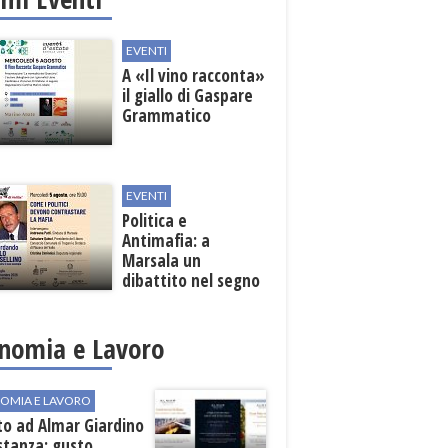
EVENTI
A «Il vino racconta»
il giallo di Gaspare
Grammatico
EVENTI
Politica e
Antimafia: a
Marsala un
dibattito nel segno
di Paolo Borsellino
nomia e Lavoro
OMIA E LAVORO
to ad Almar Giardino
stanza: gusto,