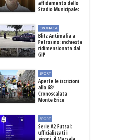
affidamento dello
Stadio Municipale:
vicino lo sblocco dei
fondi regionali
CRONACA
Blitz Antimafia a
Petrosino: inchiesta
ridimensionata dal
GIP
SPORT
Aperte le iscrizioni
alla 68ª
Cronoscalata
Monte Erice
SPORT
Serie A2 Futsal:
ufficializzati i
gironi, il Marsala