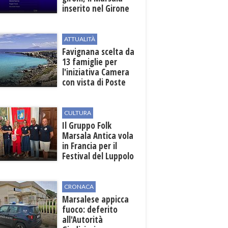
inserito nel Girone
D
ATTUALITÀ
Favignana scelta da
13 famiglie per
l'iniziativa Camera
con vista di Poste
Italiane
CULTURA
Il Gruppo Folk
Marsala Antica vola
in Francia per il
Festival del Luppolo
in Alsazia
CRONACA
Marsalese appicca
fuoco: deferito
all'Autorità