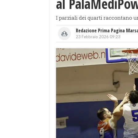
al PalaMediPo
I parziali dei quarti raccontano u
Redazione Prima Pagina Mars
23 Febbraio 2026 09:23