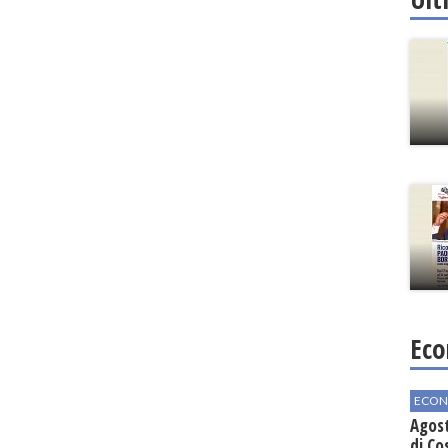
Eco
ECON
Agos
di Co