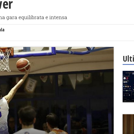
wer
na gara equilibrata e intensa
ala
Ult