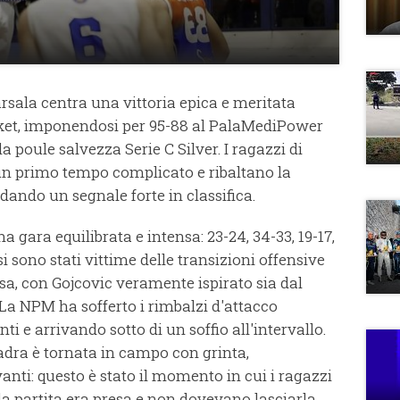
sala centra una vittoria epica e meritata
ket, imponendosi per 95-88 al PalaMediPower
 poule salvezza Serie C Silver. I ragazzi di
un primo tempo complicato e ribaltano la
ando un segnale forte in classifica.
a gara equilibrata e intensa: 23-24, 34-33, 19-17,
 sono stati vittime delle transizioni offensive
cusa, con Gojcovic veramente ispirato sia dal
La NPM ha sofferto i rimbalzi d'attacco
i e arrivando sotto di un soffio all'intervallo.
adra è tornata in campo con grinta,
nti: questo è stato il momento in cui i ragazzi
la partita era presa e non dovevano lasciarla