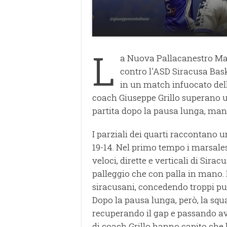
L
a Nuova Pallacanestro Mar
contro l'ASD Siracusa Bas
in un match infuocato della
coach Giuseppe Grillo superano 
partita dopo la pausa lunga, mand
I parziali dei quarti raccontano un
19-14. Nel primo tempo i marsalesi
veloci, dirette e verticali di Sira
palleggio che con palla in mano. 
siracusani, concedendo troppi punt
Dopo la pausa lunga, però, la squ
recuperando il gap e passando ava
di coach Grillo hanno capito che 