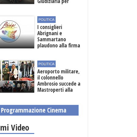
Giudiziaria per
reato d'incendio
POLITICA
I consiglieri
Abrignani e
Sammartano
plaudono alla firma
per la scerbatura e
la prevenzione
roghi
POLITICA
Aeroporto militare,
il colonnello
Ambrosio succede a
Mastroperti alla
guida
Programmazione Cinema
imi Video