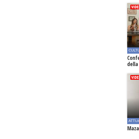
CULT
Conf
della
ATTU
Mazar