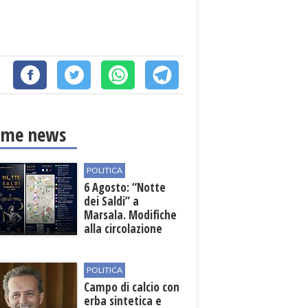
ime news
POLITICA
6 Agosto: “Notte
dei Saldi” a
Marsala. Modifiche
alla circolazione
nelle sedi viarie
interessate alla
manifestazione
POLITICA
Campo di calcio con
erba sintetica e