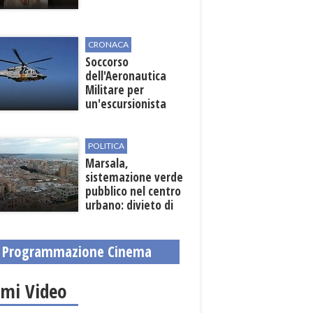
CRONACA
Soccorso
dell'Aeronautica
Militare per
un'escursionista
ferita nella Riserva
dello Zingaro
POLITICA
Marsala,
sistemazione verde
pubblico nel centro
urbano: divieto di
sosta nelle vie
interessate
Programmazione Cinema
imi Video