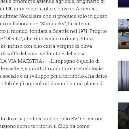
 delle omonime aziende agricole, originario di
i 100 anni esporta olio e olive in America,
cultivar Nocellara che si produce solo in questi
saro collabora con “Starbucks”, la catena
tto il mondo, fondata a Seattle nel 1971. Proprio
e “Oleato”, che riuniscono un’inaspettata
s, infuso con olio extra vergine di oliva
i caffè delicata, vellutata e deliziosa.
 VIA MAESTRA» - «L’impegno è quello di
e scelte e, soprattutto, adottare metodologie
ciale e di sviluppo per il territorio», ha detto
lub degli agricoltori davanti a una platea di
 da dove si produce anche l’olio EVO, è per noi
oduzione come territorio, il Club ha come