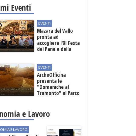
imi Eventi
EVENTI
Mazara del Vallo
pronta ad
accogliere l'XI Festa
del Pane e della
Pasta
EVENTI
ArcheOfficina
presenta le
"Domeniche al
Tramonto" al Parco
Archeologico di
Lilibeo
nomia e Lavoro
OMIA E LAVORO