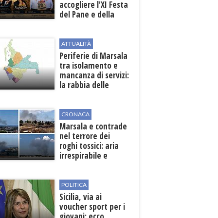
accogliere l'XI Festa
del Pane e della
Pasta
ATTUALITÀ
Periferie di Marsala
tra isolamento e
mancanza di servizi:
la rabbia delle
contrade
CRONACA
Marsala e contrade
nel terrore dei
roghi tossici: aria
irrespirabile e
rischio patologie
POLITICA
Sicilia, via ai
voucher sport per i
giovani: ecco