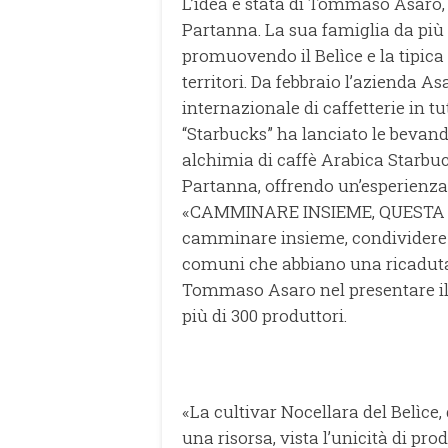
L’idea è stata di Tommaso Asaro,
Partanna. La sua famiglia da più d
promuovendo il Belìce e la tipica 
territori. Da febbraio l’azienda A
internazionale di caffetterie in tu
“Starbucks” ha lanciato le bevand
alchimia di caffè Arabica Starbuck
Partanna, offrendo un’esperienza d
«CAMMINARE INSIEME, QUESTA LA
camminare insieme, condividere l
comuni che abbiano una ricaduta so
Tommaso Asaro nel presentare il C
più di 300 produttori.
«La cultivar Nocellara del Belìce,
una risorsa, vista l’unicità di pr