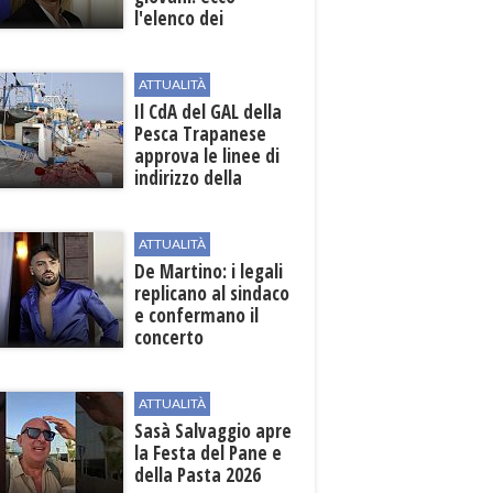
l'elenco dei
beneficiari
ATTUALITÀ
Il CdA del GAL della
Pesca Trapanese
approva le linee di
indirizzo della
Strategia
territoriale di
sviluppo
ATTUALITÀ
De Martino: i legali
replicano al sindaco
e confermano il
concerto
ATTUALITÀ
Sasà Salvaggio apre
la Festa del Pane e
della Pasta 2026