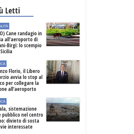
iù Letti
ALITÀ
O) Cane randagio in
a all'aeroporto di
ni-Birgi: lo scempio
Sicilia
ICA
nzo Florio, il Libero
rzio avvia lo stop al
ico per collegare la
one all'aeroporto
ICA
ala, sistemazione
 pubblico nel centro
o: divieto di sosta
 vie interessate