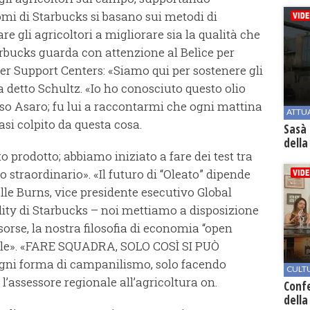
nomi di Starbucks si basano sui metodi di
re gli agricoltori a migliorare sia la qualità che
Starbucks guarda con attenzione al Belìce per
er Support Centers: «Siamo qui per sostenere gli
ha detto Schultz. «Io ho conosciuto questo olio
 Asaro; fu lui a raccontarmi che ogni mattina
ATTU
asi colpito da questa cosa.
Sasà 
della
to prodotto; abbiamo iniziato a fare dei test tra
o straordinario». «Il futuro di “Oleato” dipende
lle Burns, vice presidente esecutivo Global
ility di Starbucks – noi mettiamo a disposizione
sorse, la nostra filosofia di economia “open
Valle». «FARE SQUADRA, SOLO COSÌ SI PUÒ
gni forma di campanilismo, solo facendo
CULT
l’assessore regionale all’agricoltura on.
Conf
della