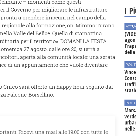
Selinunte – momenti come questi
I P
 il Governo per migliorare le infrastrutture
 è pronta a prendere impegni nel campo della
re regionale alla formazione, on. Mimmo Turano
ATTU
 nella Valle del Belìce. Quella di stamattina
(VIDE
agoni
rdinaria per il territorio». DOMANI LA FESTA
Trapa
enica 27 agosto, dalle ore 20, si terrà a
della 
icoltori, aperta alla comunità locale: una serata
trice di un appuntamento che vuole diventare
POLIT
Vince
Conso
traff
lo Grifeo sarà offerto un happy hour seguito dal
stazi
za Falcone-Borsellino.
POLIT
Mars
verde
urban
nelle
rtanti. Ricevi una mail alle 19.00 con tutte le