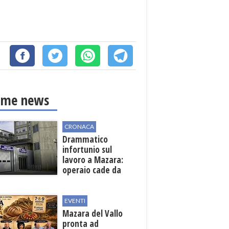
ime news
CRONACA
Drammatico
infortunio sul
lavoro a Mazara:
operaio cade da
una scala in una
cantina vinicola
EVENTI
Mazara del Vallo
pronta ad