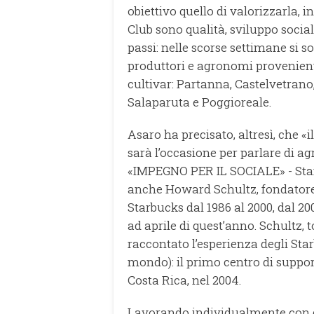
obiettivo quello di valorizzarla, in
Club sono qualità, sviluppo social
passi: nelle scorse settimane si so
produttori e agronomi provenient
cultivar: Partanna, Castelvetran
Salaparuta e Poggioreale.
Asaro ha precisato, altresì, che «i
sarà l’occasione per parlare di ag
«IMPEGNO PER IL SOCIALE» - Stam
anche Howard Schultz, fondatore,
Starbucks dal 1986 al 2000, dal 2
ad aprile di quest’anno. Schultz, t
raccontato l’esperienza degli Sta
mondo): il primo centro di support
Costa Rica, nel 2004.
Lavorando individualmente con g