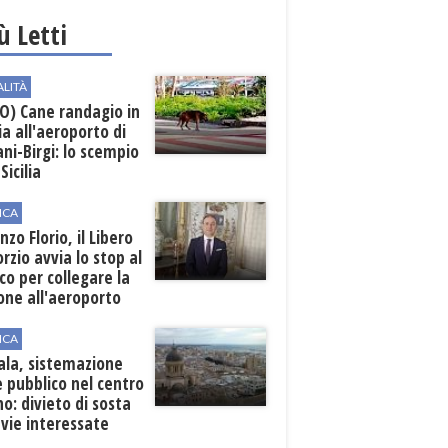
iù Letti
ALITÀ
O) Cane randagio in
a all'aeroporto di
ni-Birgi: lo scempio
Sicilia
ICA
nzo Florio, il Libero
rzio avvia lo stop al
ico per collegare la
one all'aeroporto
ICA
ala, sistemazione
 pubblico nel centro
o: divieto di sosta
 vie interessate