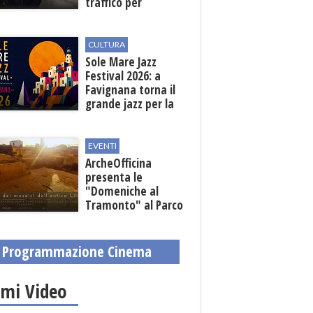
traffico per
collegare la
stazione
all'aeroporto
CULTURA
Sole Mare Jazz
Festival 2026: a
Favignana torna il
grande jazz per la
quarta edizione
EVENTI
ArcheOfficina
presenta le
"Domeniche al
Tramonto" al Parco
Archeologico di
Lilibeo
Programmazione Cinema
imi Video