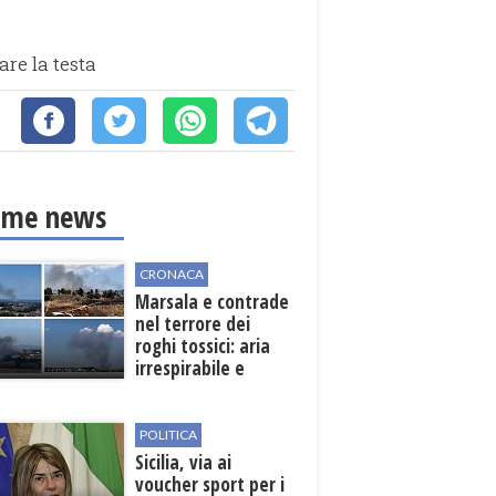
re la testa
ime news
CRONACA
Marsala e contrade
nel terrore dei
roghi tossici: aria
irrespirabile e
rischio patologie
POLITICA
Sicilia, via ai
voucher sport per i