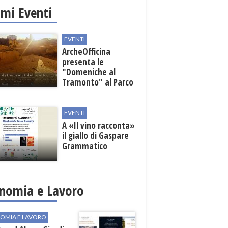
imi Eventi
EVENTI
ArcheOfficina
presenta le
"Domeniche al
Tramonto" al Parco
Archeologico di
Lilibeo
EVENTI
A «Il vino racconta»
il giallo di Gaspare
Grammatico
nomia e Lavoro
OMIA E LAVORO