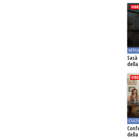
ATTU
Sasà 
della
CULT
Conf
della