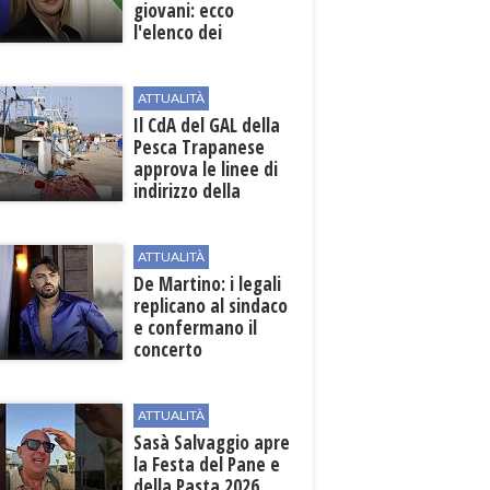
giovani: ecco
l'elenco dei
beneficiari
ATTUALITÀ
Il CdA del GAL della
Pesca Trapanese
approva le linee di
indirizzo della
Strategia
territoriale di
sviluppo
ATTUALITÀ
De Martino: i legali
replicano al sindaco
e confermano il
concerto
ATTUALITÀ
Sasà Salvaggio apre
la Festa del Pane e
della Pasta 2026