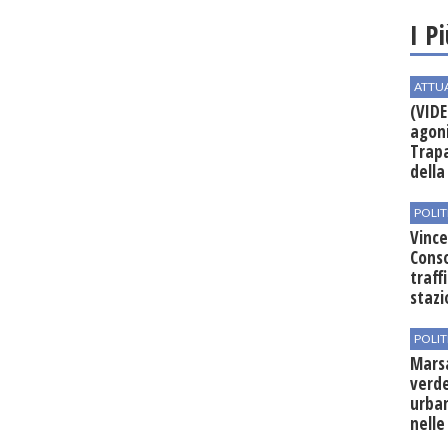
I P
ATTU
(VIDE
agoni
Trapa
della 
POLIT
Vince
Conso
traff
stazi
POLIT
Mars
verde
urban
nelle