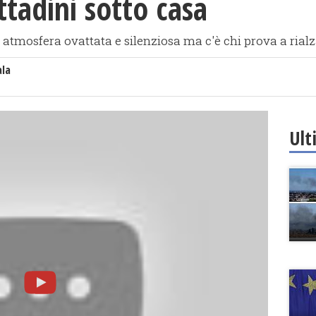
ttadini sotto casa
tmosfera ovattata e silenziosa ma c'è chi prova a rialza
ala
Ult