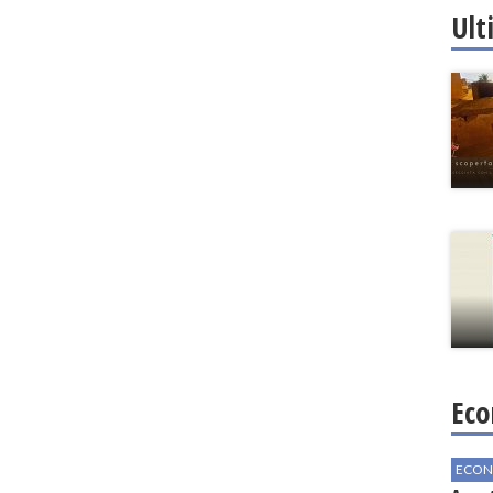
Ult
Eco
ECON