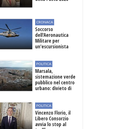
CRONACA
Soccorso
dell'Aeronautica
Militare per
un'escursionista
ferita nella Riserva
dello Zingaro
POLITICA
Marsala,
sistemazione verde
pubblico nel centro
urbano: divieto di
sosta nelle vie
interessate
POLITICA
Vincenzo Florio, il
Libero Consorzio
avvia lo stop al