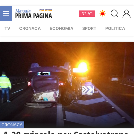
32 °C
TV
CRONACA
ECONOMIA
SPORT
POLITICA
CRONACA