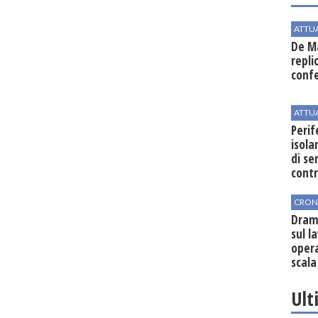
ATTU
De Ma
repli
conf
ATTU
Perif
isol
di se
cont
CRON
Dram
sul l
oper
scala
vinic
Ult