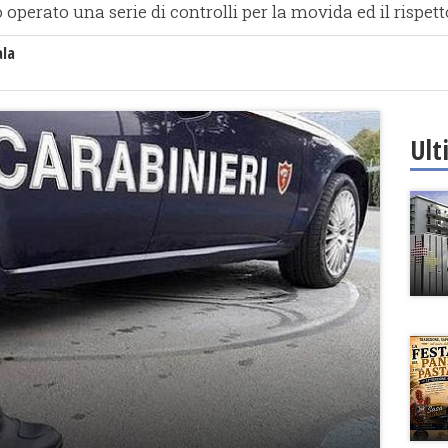
operato una serie di controlli per la movida ed il rispet
ala
Ult