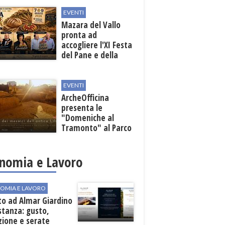
EVENTI
Mazara del Vallo
pronta ad
accogliere l'XI Festa
del Pane e della
Pasta
EVENTI
ArcheOfficina
presenta le
"Domeniche al
Tramonto" al Parco
Archeologico di
Lilibeo
nomia e Lavoro
OMIA E LAVORO
to ad Almar Giardino
stanza: gusto,
zione e serate