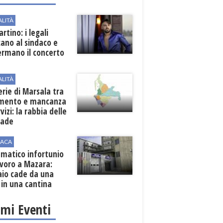
ALITÀ
rtino: i legali
cano al sindaco e
ermano il concerto
ALITÀ
erie di Marsala tra
amento e mancanza
rvizi: la rabbia delle
rade
ACA
matico infortunio
avoro a Mazara:
aio cade da una
 in una cantina
ola
imi Eventi