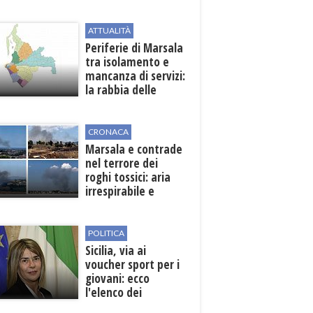
Pasta
ATTUALITÀ
Periferie di Marsala
tra isolamento e
mancanza di servizi:
la rabbia delle
contrade
CRONACA
Marsala e contrade
nel terrore dei
roghi tossici: aria
irrespirabile e
rischio patologie
POLITICA
Sicilia, via ai
voucher sport per i
giovani: ecco
l'elenco dei
beneficiari