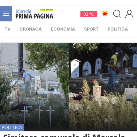
32 °C
TV
CRONACA
ECONOMIA
SPORT
POLITICA
POLITICA