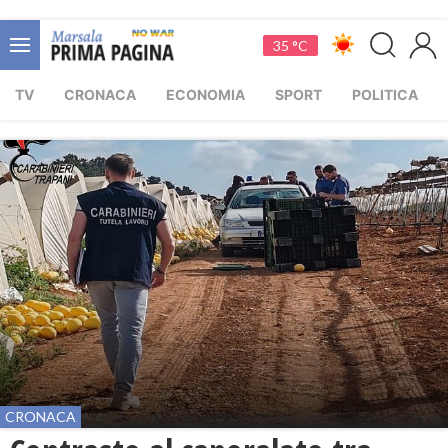
35 °C
TV
CRONACA
ECONOMIA
SPORT
POLITICA
CRONACA