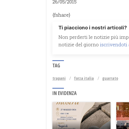
26/05/2015
{fshare}
Ti piacciono i nostri articoli?
Non perderti le notizie più impo
notizie del giorno
iscrivendoti
TAG
trapani
forza italia
guarrato
IN EVIDENZA