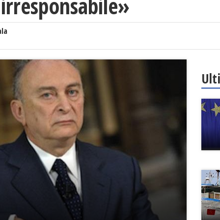
 irresponsabile»
ala
Ult