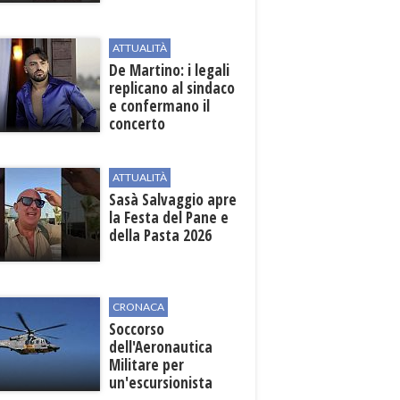
Strategia
territoriale di
sviluppo
ATTUALITÀ
De Martino: i legali
replicano al sindaco
e confermano il
concerto
ATTUALITÀ
Sasà Salvaggio apre
la Festa del Pane e
della Pasta 2026
CRONACA
Soccorso
dell'Aeronautica
Militare per
un'escursionista