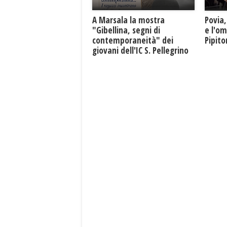
A Marsala la mostra
Povia,
"Gibellina, segni di
e l'o
contemporaneità" dei
Pipit
giovani dell'IC S. Pellegrino