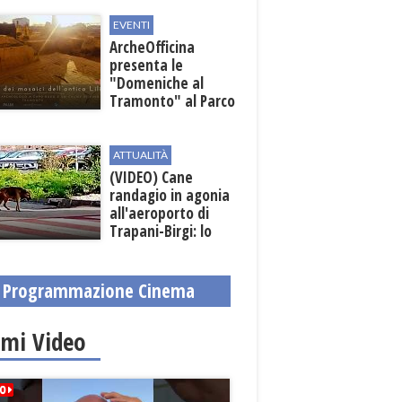
EVENTI
ArcheOfficina
presenta le
"Domeniche al
Tramonto" al Parco
Archeologico di
Lilibeo
ATTUALITÀ
(VIDEO) Cane
randagio in agonia
all'aeroporto di
Trapani-Birgi: lo
scempio della Sicilia
Programmazione Cinema
imi Video