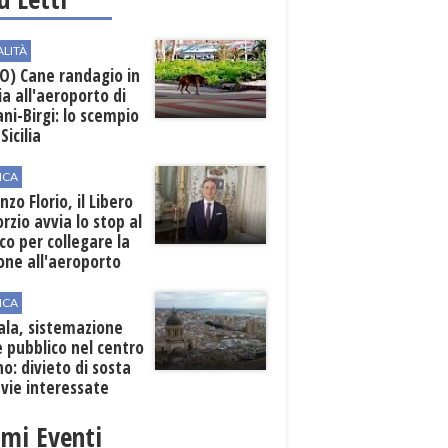
ALITÀ
O) Cane randagio in
a all'aeroporto di
ni-Birgi: lo scempio
Sicilia
ICA
nzo Florio, il Libero
rzio avvia lo stop al
ico per collegare la
one all'aeroporto
ICA
ala, sistemazione
 pubblico nel centro
o: divieto di sosta
 vie interessate
imi Eventi