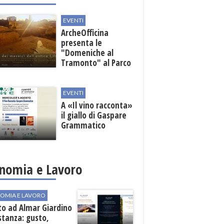
EVENTI
ArcheOfficina
presenta le
"Domeniche al
Tramonto" al Parco
Archeologico di
Lilibeo
EVENTI
A «Il vino racconta»
il giallo di Gaspare
Grammatico
nomia e Lavoro
OMIA E LAVORO
to ad Almar Giardino
stanza: gusto,