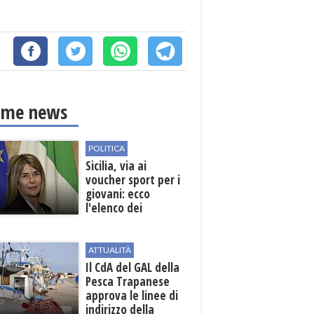
ime news
POLITICA
Sicilia, via ai
voucher sport per i
giovani: ecco
l'elenco dei
beneficiari
ATTUALITÀ
Il CdA del GAL della
Pesca Trapanese
approva le linee di
indirizzo della