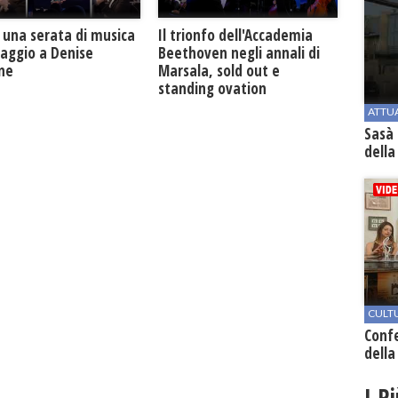
Il trionfo dell'Accademia
 una serata di musica
Beethoven negli annali di
maggio a Denise
Marsala, sold out e
one
standing ovation
ATTU
Sasà 
della
CULT
Conf
della
I P