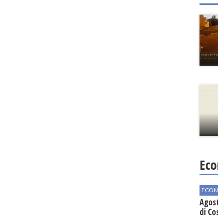
Eco
ECON
Agos
di Co