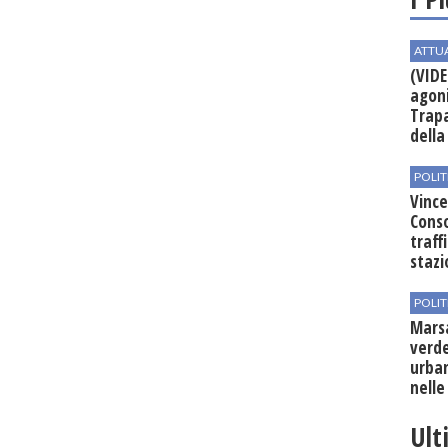
ATTU
(VIDE
agoni
Trapa
della 
POLIT
Vince
Conso
traff
stazi
POLIT
Mars
verde
urban
nelle
Ult