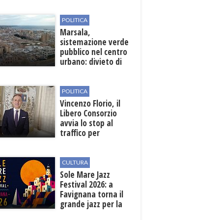
ferita nella Riserva
dello Zingaro
POLITICA
Marsala,
sistemazione verde
pubblico nel centro
urbano: divieto di
sosta nelle vie
interessate
POLITICA
Vincenzo Florio, il
Libero Consorzio
avvia lo stop al
traffico per
collegare la
stazione
all'aeroporto
CULTURA
Sole Mare Jazz
Festival 2026: a
Favignana torna il
grande jazz per la
quarta edizione