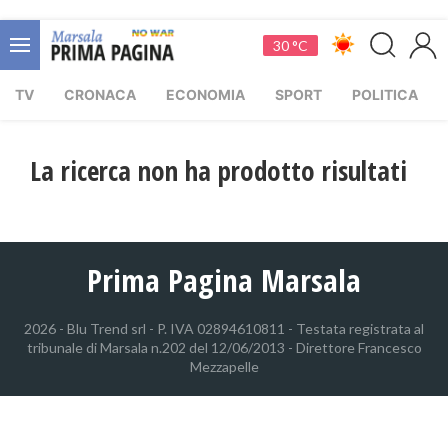
30 °C
TV
CRONACA
ECONOMIA
SPORT
POLITICA
La ricerca non ha prodotto risultati
Prima Pagina Marsala
2026 - Blu Trend srl - P. IVA 02894610811 - Testata registrata al
tribunale di Marsala n.202 del 12/06/2013 - Direttore Francesco
Mezzapelle