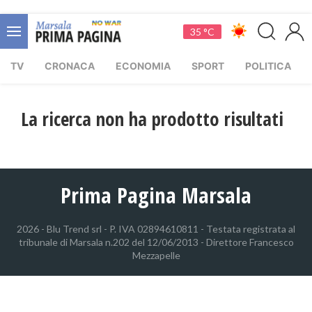
35 °C
TV
CRONACA
ECONOMIA
SPORT
POLITICA
La ricerca non ha prodotto risultati
Prima Pagina Marsala
2026 - Blu Trend srl - P. IVA 02894610811 - Testata registrata al
tribunale di Marsala n.202 del 12/06/2013 - Direttore Francesco
Mezzapelle