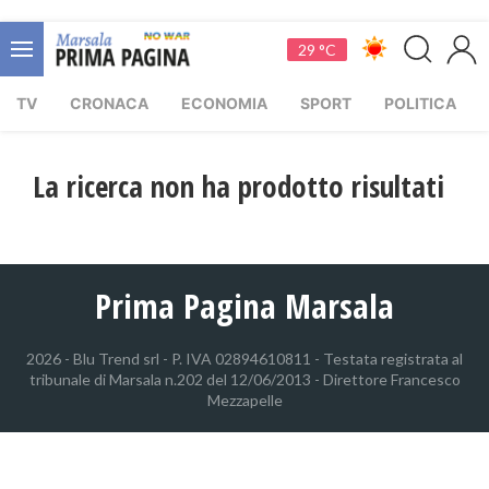
29 °C
TV
CRONACA
ECONOMIA
SPORT
POLITICA
La ricerca non ha prodotto risultati
Prima Pagina Marsala
2026 - Blu Trend srl - P. IVA 02894610811 - Testata registrata al
tribunale di Marsala n.202 del 12/06/2013 - Direttore Francesco
Mezzapelle