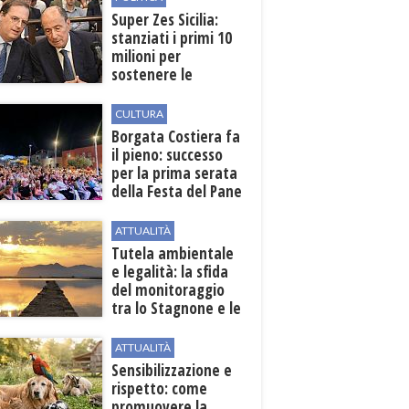
Super Zes Sicilia:
stanziati i primi 10
milioni per
sostenere le
imprese
CULTURA
​Borgata Costiera fa
il pieno: successo
per la prima serata
della Festa del Pane
e della Pasta
ATTUALITÀ
Tutela ambientale
e legalità: la sfida
del monitoraggio
tra lo Stagnone e le
contrade marsalesi
ATTUALITÀ
Sensibilizzazione e
rispetto: come
promuovere la