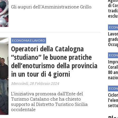
Agos
di Co
Gli auguri dell'Amministrazione Grillo.
tradi
esclu
agli 
ECON
Lavor
gradu
ECONOMIA E LAVORO
Occu
Operatori della Catalogna
“studiano” le buone pratiche
ECON
Impre
dell’enoturismo della provincia
Coral
in un tour di 4 giorni
80 an
nazi
Mercoledì, 28 Febbraio 2024
ECON
L’iniziativa promossa dall’Ente del
Ciclo
Turismo Catalano che ha chiesto
l'elen
supporto al Distretto Turistico Sicilia
setto
occidentale