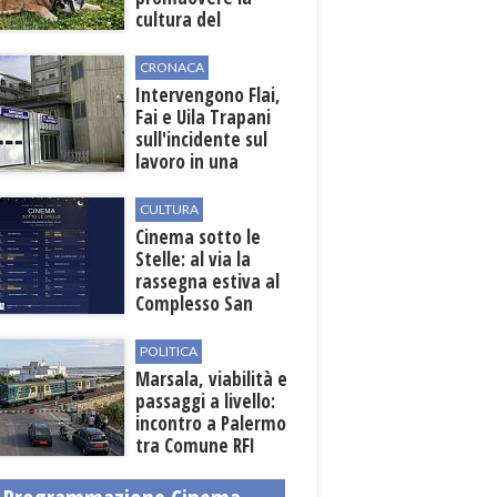
cultura del
benessere animale
dopo la Legge
CRONACA
82/2025
Intervengono Flai,
Fai e Uila Trapani
sull'incidente sul
lavoro in una
cantina a Mazara
del Vallo
CULTURA
Cinema sotto le
Stelle: al via la
rassegna estiva al
Complesso San
Pietro
POLITICA
Marsala, viabilità e
passaggi a livello:
incontro a Palermo
tra Comune RFI