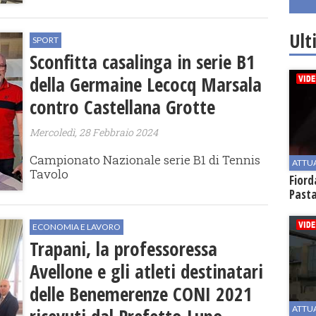
Ult
SPORT
Sconfitta casalinga in serie B1
della Germaine Lecocq Marsala
contro Castellana Grotte
Mercoledì, 28 Febbraio 2024
Campionato Nazionale serie B1 di Tennis
ATTU
Tavolo
Fiord
Past
ECONOMIA E LAVORO
Trapani, la professoressa
Avellone e gli atleti destinatari
delle Benemerenze CONI 2021
ATTU