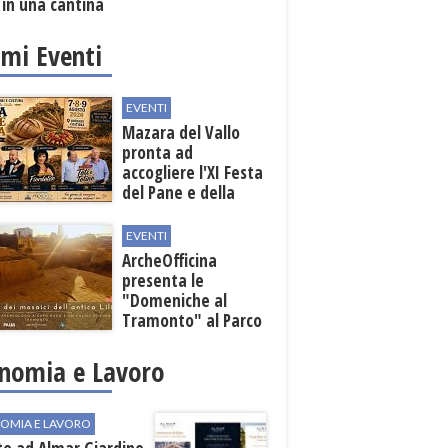
 in una cantina
ola
imi Eventi
EVENTI
Mazara del Vallo
pronta ad
accogliere l'XI Festa
del Pane e della
Pasta
EVENTI
ArcheOfficina
presenta le
"Domeniche al
Tramonto" al Parco
Archeologico di
Lilibeo
nomia e Lavoro
OMIA E LAVORO