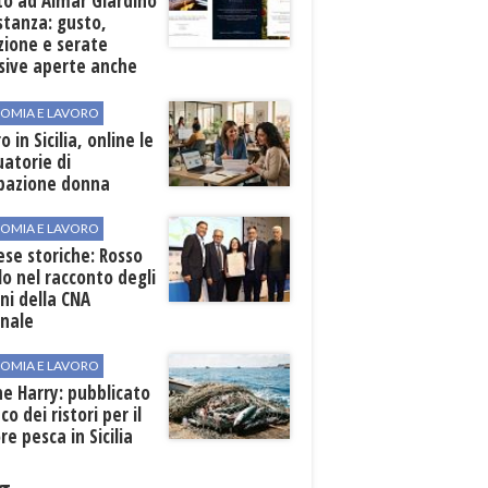
to ad Almar Giardino
stanza: gusto,
zione e serate
sive aperte anche
ospiti esterni
OMIA E LAVORO
o in Sicilia, online le
atorie di
pazione donna
OMIA E LAVORO
se storiche: Rosso
lo nel racconto degli
ni della CNA
onale
OMIA E LAVORO
ne Harry: pubblicato
co dei ristori per il
re pesca in Sicilia