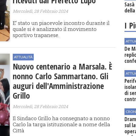
ricevuti dal Prefetto Lupo
Sasà 
della
Mercoledì, 28 Febbraio 2024
E’ stato un piacevole incontro durante il
I P
quale si è analizzato il movimento
sportivo trapanese.
ATTU
De Ma
repli
ATTUALITÀ
conf
Nuovo centenario a Marsala. È
nonno Carlo Sammartano. Gli
ATTU
Perif
auguri dell'Amministrazione
isol
di se
Grillo
cont
Mercoledì, 28 Febbraio 2024
CRON
Il Sindaco Grillo ha consegnato a nonno
Dram
Carlo la targa istituzionale a nome della
sul l
Città
oper