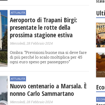
scala
vinic
Ult
ATTUALITÀ
Aeroporto di Trapani Birgi:
presentate le rotte della
prossima stagione estiva
Mercoledì, 28 Febbraio 2024
Ombra: “Previsioni buone ma si deve fare
di più perché lo scalo moltiplica per 45
ogni euro speso per passeggero”
ATTUALITÀ
Nuovo centenario a Marsala. È
Eco
nonno Carlo Sammartano
ECON
Mercoledì, 28 Febbraio 2024