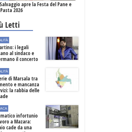
Salvaggio apre la Festa del Pane e
 Pasta 2026
iù Letti
ALITÀ
rtino: i legali
cano al sindaco e
ermano il concerto
ALITÀ
erie di Marsala tra
amento e mancanza
rvizi: la rabbia delle
rade
ACA
matico infortunio
avoro a Mazara:
aio cade da una