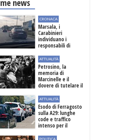
ime news
CRONACA
Marsala, i
Carabinieri
individuano i
responsabili di
un'aggressione nei
confronti di un
ATTUALITÀ
uomo del posto
Petrosino, la
memoria di
Marcinelle e il
dovere di tutelare il
lavoro
ATTUALITÀ
Esodo di Ferragosto
sulla A29: lunghe
code e traffico
intenso per il
weekend
POLITICA