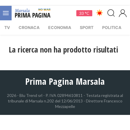
33 °C
TV
CRONACA
ECONOMIA
SPORT
POLITICA
La ricerca non ha prodotto risultati
Prima Pagina Marsala
2026 - Blu Trend srl - P. IVA 02894610811 - Testata registrata al
tribunale di Marsala n.202 del 12/06/2013 - Direttore Francesco
Mezzapelle