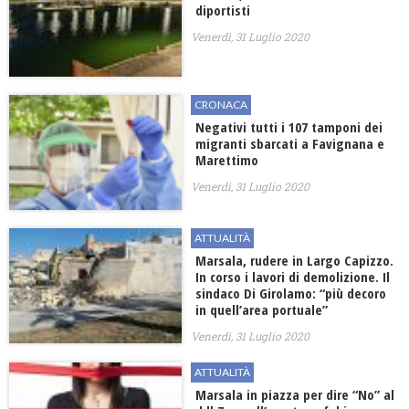
diportisti
Venerdì, 31 Luglio 2020
CRONACA
Negativi tutti i 107 tamponi dei
migranti sbarcati a Favignana e
Marettimo
Venerdì, 31 Luglio 2020
ATTUALITÀ
Marsala, rudere in Largo Capizzo.
In corso i lavori di demolizione. Il
sindaco Di Girolamo: “più decoro
in quell’area portuale”
Venerdì, 31 Luglio 2020
ATTUALITÀ
Marsala in piazza per dire “No” al