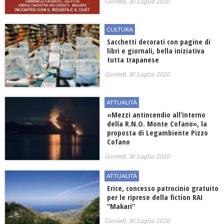
Giovedì, 30 Luglio 2020
CULTURA
Sacchetti decorati con pagine di
libri e giornali, bella iniziativa
tutta trapanese
Giovedì, 30 Luglio 2020
ATTUALITÀ
«Mezzi antincendio all’interno
della R.N.O. Monte Cofano», la
proposta di Legambiente Pizzo
Cofano
Giovedì, 30 Luglio 2020
ATTUALITÀ
Erice, concesso patrocinio gratuito
per le riprese della fiction RAI
“Makari”
Giovedì, 30 Luglio 2020