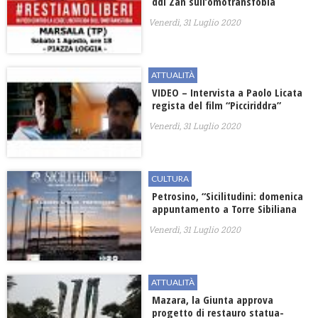
ddl Zan sull’omotransfobia
Venerdì, 31 Luglio 2020
ATTUALITÀ
VIDEO – Intervista a Paolo Licata
regista del film “Picciriddra”
Venerdì, 31 Luglio 2020
CULTURA
Petrosino, “Sicilitudini: domenica
appuntamento a Torre Sibiliana
Venerdì, 31 Luglio 2020
ATTUALITÀ
Mazara, la Giunta approva
progetto di restauro statua-