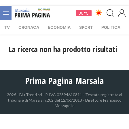
30 °C
TV
CRONACA
ECONOMIA
SPORT
POLITICA
La ricerca non ha prodotto risultati
Prima Pagina Marsala
2026 - Blu Trend srl - P. IVA 02894610811 - Testata registrata al
tribunale di Marsala n.202 del 12/06/2013 - Direttore Francesco
Mezzapelle