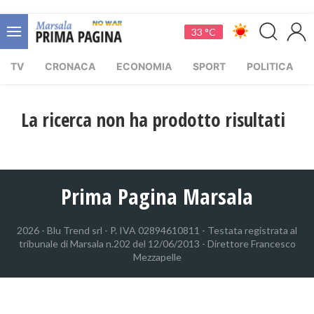
33 °C
TV
CRONACA
ECONOMIA
SPORT
POLITICA
La ricerca non ha prodotto risultati
Prima Pagina Marsala
2026 - Blu Trend srl - P. IVA 02894610811 - Testata registrata al
tribunale di Marsala n.202 del 12/06/2013 - Direttore Francesco
Mezzapelle