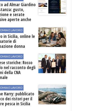
to ad Almar Giardino
stanza: gusto,
zione e serate
sive aperte anche
ospiti esterni
OMIA E LAVORO
o in Sicilia, online le
atorie di
pazione donna
OMIA E LAVORO
se storiche: Rosso
lo nel racconto degli
ni della CNA
onale
OMIA E LAVORO
ne Harry: pubblicato
co dei ristori per il
re pesca in Sicilia