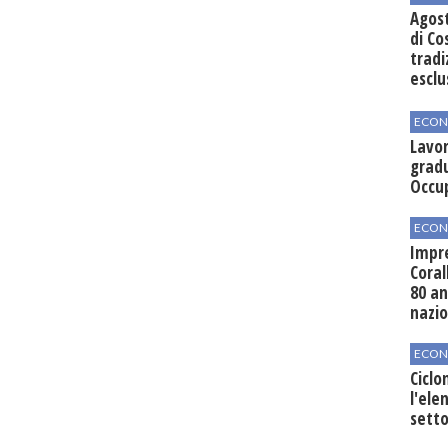
Agos
di Co
tradi
esclu
agli 
ECON
Lavor
gradu
Occu
ECON
Impre
Coral
80 an
nazi
ECON
Ciclo
l'elen
setto