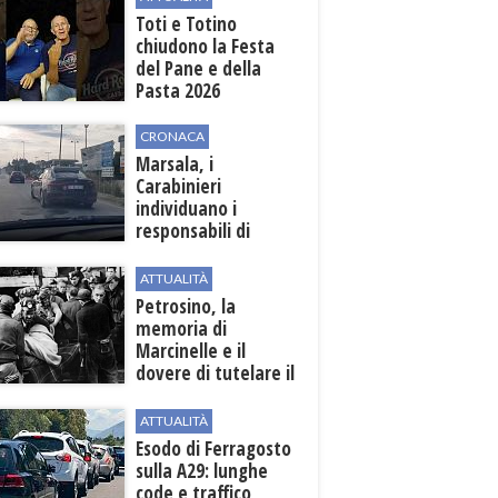
Toti e Totino
chiudono la Festa
del Pane e della
Pasta 2026
CRONACA
Marsala, i
Carabinieri
individuano i
responsabili di
un'aggressione nei
confronti di un
ATTUALITÀ
uomo del posto
Petrosino, la
memoria di
Marcinelle e il
dovere di tutelare il
lavoro
ATTUALITÀ
Esodo di Ferragosto
sulla A29: lunghe
code e traffico