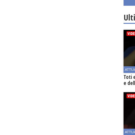
Ult
ATTU
Toti 
e del
ATTU