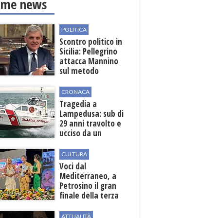
ime news
POLITICA
Scontro politico in
Sicilia: Pellegrino
attacca Mannino
sul metodo
democratico
CRONACA
Tragedia a
Lampedusa: sub di
29 anni travolto e
ucciso da un
gommone in mare
CULTURA
Voci dal
Mediterraneo, a
Petrosino il gran
finale della terza
edizione: attesi sul
palco i Jalisse
ATTUALITÀ