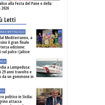
aliso alla Festa del Pane e della
a 2026
iù Letti
URA E SPETTACOLO
dal Mediterraneo, a
sino il gran finale
 terza edizione:
i sul palco i Jalisse
ACA
edia a Lampedusa:
i 29 anni travolto e
so da un gommone in
e
ICA
ro politico in Sicilia:
grino attacca