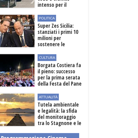
intenso per il
weekend
POLITICA
Super Zes Sicilia:
stanziati i primi 10
milioni per
sostenere le
imprese
CULTURA
​Borgata Costiera fa
il pieno: successo
per la prima serata
della Festa del Pane
e della Pasta
ATTUALITÀ
Tutela ambientale
e legalità: la sfida
del monitoraggio
tra lo Stagnone e le
contrade marsalesi