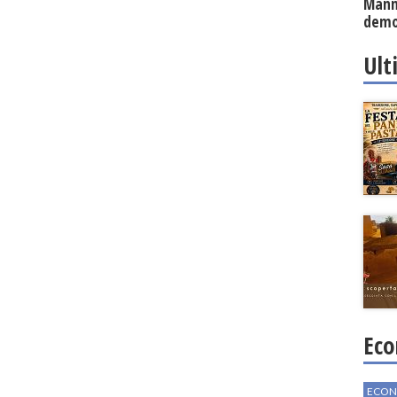
Mann
demo
Ult
Eco
ECON