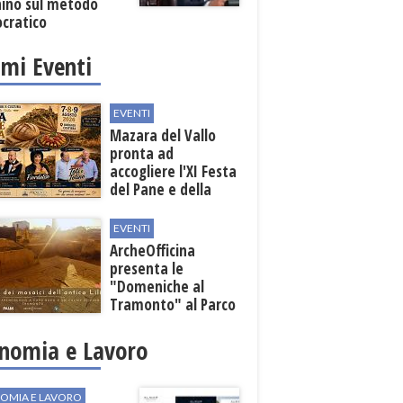
ino sul metodo
cratico
imi Eventi
EVENTI
Mazara del Vallo
pronta ad
accogliere l'XI Festa
del Pane e della
Pasta
EVENTI
ArcheOfficina
presenta le
"Domeniche al
Tramonto" al Parco
Archeologico di
Lilibeo
nomia e Lavoro
OMIA E LAVORO