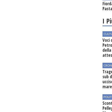
Fiord
Past
I P
CULT
Voci 
Petro
della
attes
CRON
Trag
sub d
ucci
mar
POLIT
Scont
Pelle