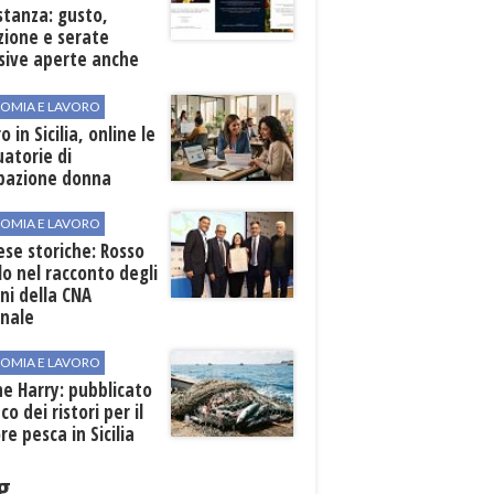
stanza: gusto,
zione e serate
sive aperte anche
ospiti esterni
OMIA E LAVORO
o in Sicilia, online le
atorie di
pazione donna
OMIA E LAVORO
se storiche: Rosso
lo nel racconto degli
ni della CNA
onale
OMIA E LAVORO
ne Harry: pubblicato
co dei ristori per il
re pesca in Sicilia
g