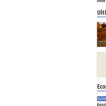
nelle
Ult
Eco
ECON
Agos