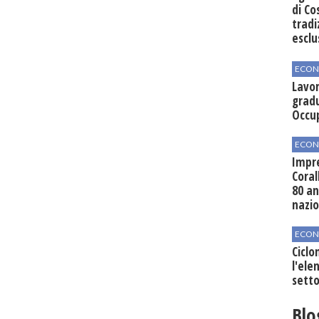
di Co
tradi
esclu
agli 
ECON
Lavor
gradu
Occu
ECON
Impre
Coral
80 an
nazi
ECON
Ciclo
l'elen
setto
Blo