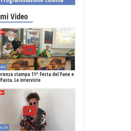
imi Video
URA
erenza stampa 11^ Festa del Pane e
 Pasta. Le interviste
ALITÀ