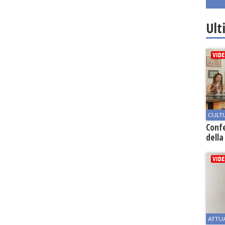
Ult
CULT
Conf
della
ATTU