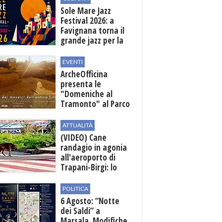
all'aeroporto
Sole Mare Jazz
Festival 2026: a
Favignana torna il
grande jazz per la
quarta edizione
EVENTI
ArcheOfficina
presenta le
"Domeniche al
Tramonto" al Parco
Archeologico di
Lilibeo
ATTUALITÀ
(VIDEO) Cane
randagio in agonia
all'aeroporto di
Trapani-Birgi: lo
scempio della Sicilia
POLITICA
6 Agosto: “Notte
dei Saldi” a
Marsala. Modifiche