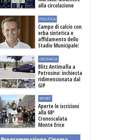
alla circolazione
nelle sedi viarie
interessate alla
POLITICA
manifestazione
Campo di calcio con
erba sintetica e
affidamento dello
Stadio Municipale:
vicino lo sblocco dei
fondi regionali
CRONACA
Blitz Antimafia a
Petrosino: inchiesta
ridimensionata dal
GIP
SPORT
Aperte le iscrizioni
alla 68ª
Cronoscalata
Monte Erice
Programmazione Cinema