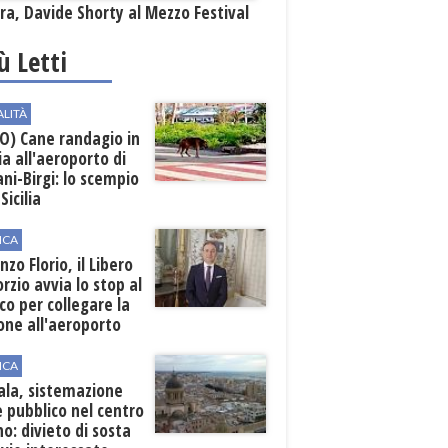
a, Davide Shorty al Mezzo Festival
iù Letti
ALITÀ
O) Cane randagio in
a all'aeroporto di
ni-Birgi: lo scempio
Sicilia
ICA
nzo Florio, il Libero
rzio avvia lo stop al
ico per collegare la
one all'aeroporto
ICA
ala, sistemazione
 pubblico nel centro
o: divieto di sosta