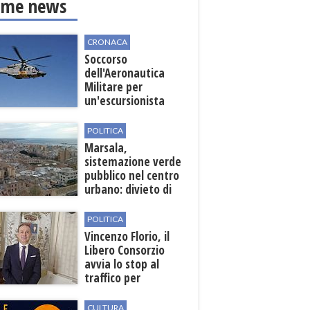
ime news
CRONACA
Soccorso
dell'Aeronautica
Militare per
un'escursionista
ferita nella Riserva
dello Zingaro
POLITICA
Marsala,
sistemazione verde
pubblico nel centro
urbano: divieto di
sosta nelle vie
interessate
POLITICA
Vincenzo Florio, il
Libero Consorzio
avvia lo stop al
traffico per
collegare la
stazione
CULTURA