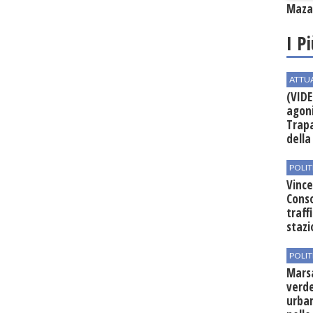
Mazar
I P
ATTU
(VIDE
agoni
Trapa
della 
POLIT
Vince
Conso
traff
stazi
POLIT
Mars
verde
urban