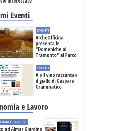
 vie interessate
imi Eventi
EVENTI
ArcheOfficina
presenta le
"Domeniche al
Tramonto" al Parco
Archeologico di
Lilibeo
EVENTI
A «Il vino racconta»
il giallo di Gaspare
Grammatico
nomia e Lavoro
OMIA E LAVORO
to ad Almar Giardino