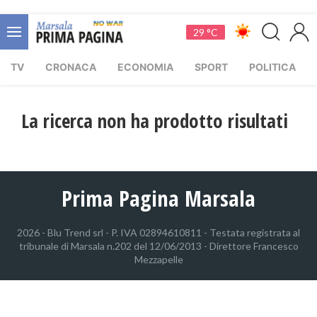
29 °C
TV
CRONACA
ECONOMIA
SPORT
POLITICA
La ricerca non ha prodotto risultati
Prima Pagina Marsala
2026 - Blu Trend srl - P. IVA 02894610811 - Testata registrata al
tribunale di Marsala n.202 del 12/06/2013 - Direttore Francesco
Mezzapelle