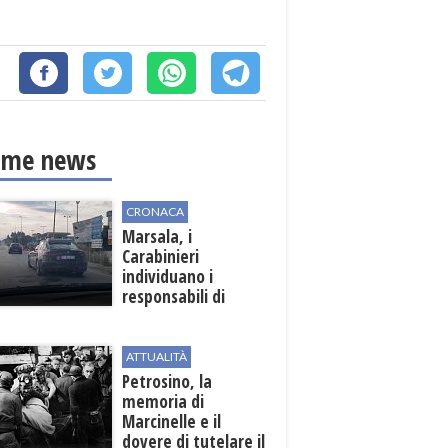
ime news
CRONACA
Marsala, i
Carabinieri
individuano i
responsabili di
un'aggressione nei
confronti di un
uomo del posto
ATTUALITÀ
Petrosino, la
memoria di
Marcinelle e il
dovere di tutelare il