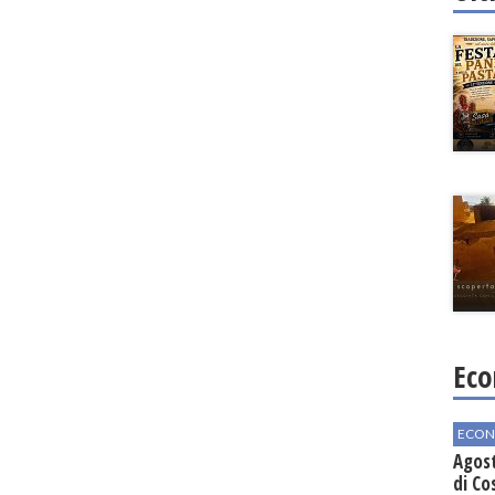
Eco
ECON
Agos
di Co