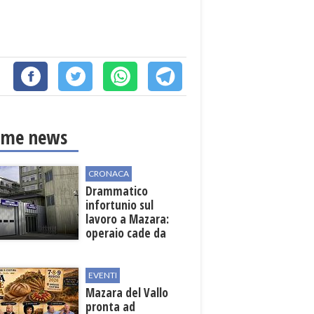
ime news
CRONACA
Drammatico
infortunio sul
lavoro a Mazara:
operaio cade da
una scala in una
cantina vinicola
EVENTI
Mazara del Vallo
pronta ad