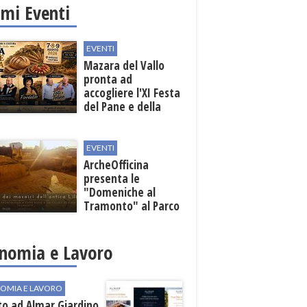
imi Eventi
EVENTI
Mazara del Vallo
pronta ad
accogliere l'XI Festa
del Pane e della
Pasta
EVENTI
ArcheOfficina
presenta le
"Domeniche al
Tramonto" al Parco
Archeologico di
Lilibeo
nomia e Lavoro
OMIA E LAVORO
to ad Almar Giardino