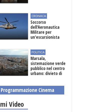
CRONACA
Soccorso
dell'Aeronautica
Militare per
un'escursionista
ferita nella Riserva
dello Zingaro
POLITICA
Marsala,
sistemazione verde
pubblico nel centro
urbano: divieto di
sosta nelle vie
interessate
Programmazione Cinema
imi Video