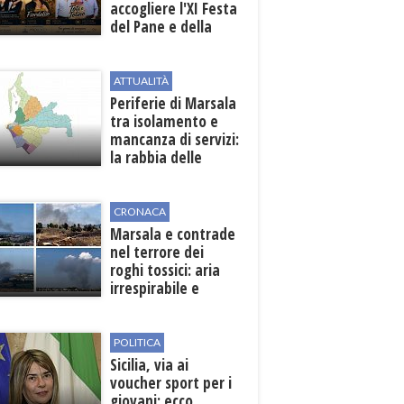
accogliere l'XI Festa
del Pane e della
Pasta
ATTUALITÀ
Periferie di Marsala
tra isolamento e
mancanza di servizi:
la rabbia delle
contrade
CRONACA
Marsala e contrade
nel terrore dei
roghi tossici: aria
irrespirabile e
rischio patologie
POLITICA
Sicilia, via ai
voucher sport per i
giovani: ecco