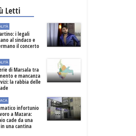
iù Letti
ALITÀ
rtino: i legali
cano al sindaco e
ermano il concerto
ALITÀ
erie di Marsala tra
amento e mancanza
rvizi: la rabbia delle
rade
ACA
matico infortunio
avoro a Mazara:
aio cade da una
 in una cantina
ola