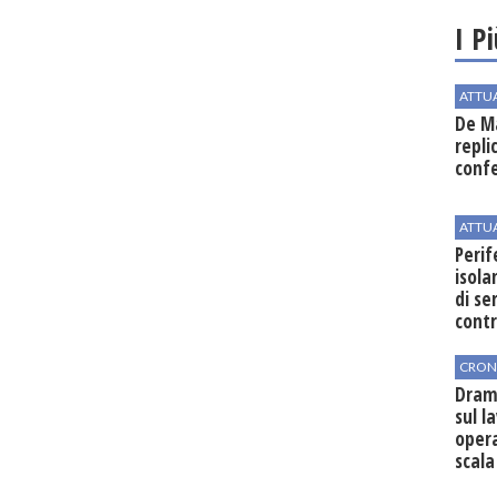
I P
ATTU
De Ma
repli
conf
ATTU
Perif
isol
di se
cont
CRON
Dram
sul l
oper
scala
vinic