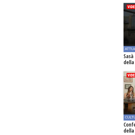
ATTU
Sasà 
della
CULT
Conf
della