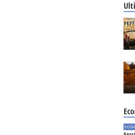
Ult
Eco
ECON
Agos