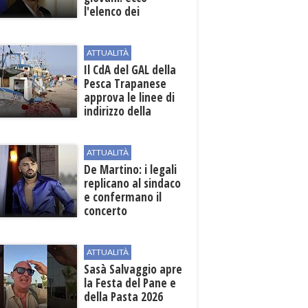
l'elenco dei
beneficiari
ATTUALITÀ
Il CdA del GAL della
Pesca Trapanese
approva le linee di
indirizzo della
Strategia
territoriale di
sviluppo
ATTUALITÀ
De Martino: i legali
replicano al sindaco
e confermano il
concerto
ATTUALITÀ
Sasà Salvaggio apre
la Festa del Pane e
della Pasta 2026