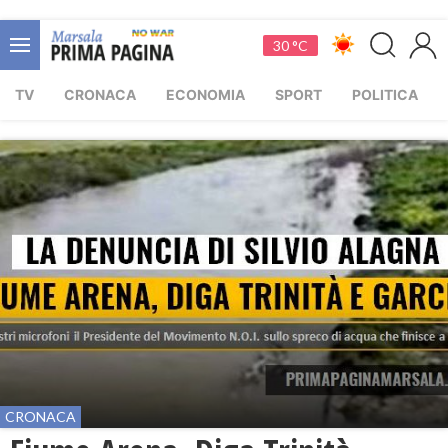
30 °C
TV
CRONACA
ECONOMIA
SPORT
POLITICA
CRONACA