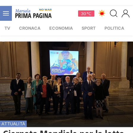
30 °C
TV
CRONACA
ECONOMIA
SPORT
POLITICA
ATTUALITÀ