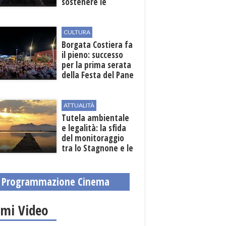
sostenere le
imprese
CULTURA
​Borgata Costiera fa
il pieno: successo
per la prima serata
della Festa del Pane
e della Pasta
ATTUALITÀ
Tutela ambientale
e legalità: la sfida
del monitoraggio
tra lo Stagnone e le
contrade marsalesi
Programmazione Cinema
imi Video