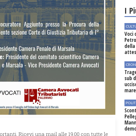
I P
CULT
Voci 
Petro
della
attes
CRON
Trag
sub d
ucci
mar
POLIT
Scont
Pelle
Mann
demo
rtanti. Ricevi una mail alle 19.00 con tutte le