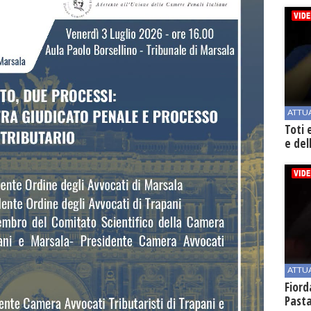
ATTU
Toti 
e del
ATTU
Fiord
Past