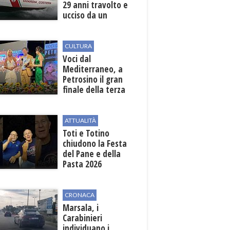
29 anni travolto e
ucciso da un
gommone in mare
CULTURA
Voci dal
Mediterraneo, a
Petrosino il gran
finale della terza
edizione: attesi sul
palco i Jalisse
ATTUALITÀ
Toti e Totino
chiudono la Festa
del Pane e della
Pasta 2026
CRONACA
Marsala, i
Carabinieri
individuano i