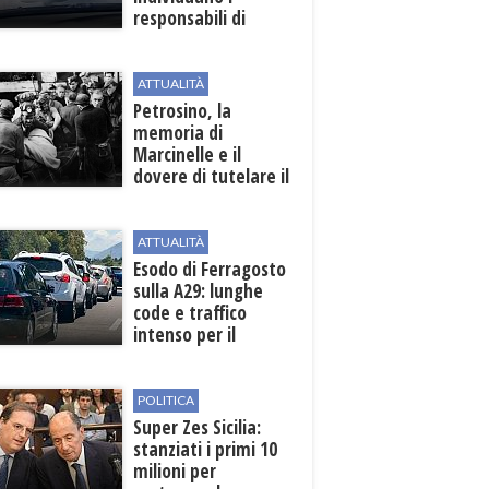
responsabili di
un'aggressione nei
confronti di un
uomo del posto
ATTUALITÀ
Petrosino, la
memoria di
Marcinelle e il
dovere di tutelare il
lavoro
ATTUALITÀ
Esodo di Ferragosto
sulla A29: lunghe
code e traffico
intenso per il
weekend
POLITICA
Super Zes Sicilia:
stanziati i primi 10
milioni per