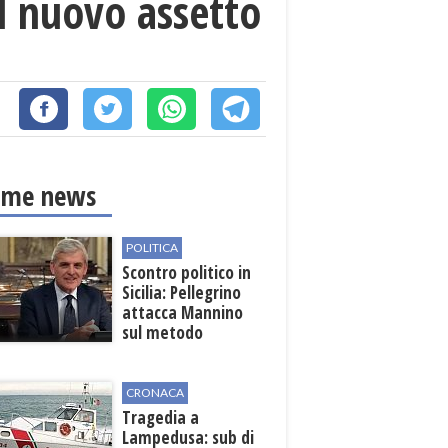
l nuovo assetto
ime news
POLITICA
Scontro politico in
Sicilia: Pellegrino
attacca Mannino
sul metodo
democratico
CRONACA
Tragedia a
Lampedusa: sub di