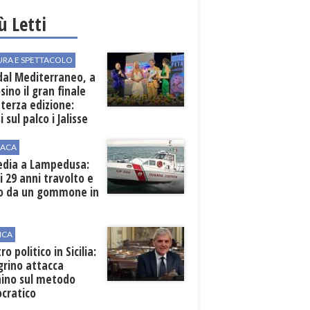
iù Letti
URA E SPETTACOLO
dal Mediterraneo, a
sino il gran finale
 terza edizione:
i sul palco i Jalisse
ACA
edia a Lampedusa:
i 29 anni travolto e
so da un gommone in
e
ICA
ro politico in Sicilia:
grino attacca
ino sul metodo
cratico