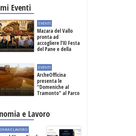
imi Eventi
EVENTI
Mazara del Vallo
pronta ad
accogliere l'XI Festa
del Pane e della
Pasta
EVENTI
ArcheOfficina
presenta le
"Domeniche al
Tramonto" al Parco
Archeologico di
Lilibeo
nomia e Lavoro
OMIA E LAVORO