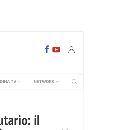
GINA TV
NETWORK
tario: il