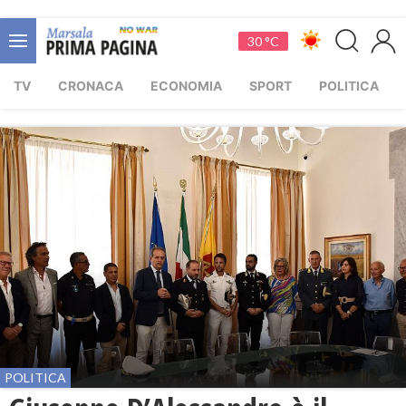
30 °C
TV
CRONACA
ECONOMIA
SPORT
POLITICA
POLITICA