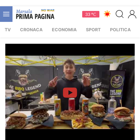
33 °C
TV
CRONACA
ECONOMIA
SPORT
POLITICA