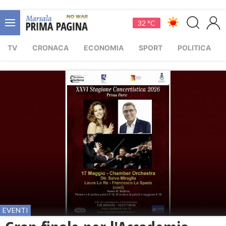
32 °C
TV
CRONACA
ECONOMIA
SPORT
POLITICA
EVENTI