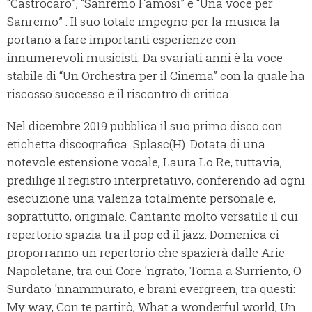
“Castrocaro”, “Sanremo Famosi” e “Una voce per
Sanremo” . Il suo totale impegno per la musica la
portano a fare importanti esperienze con
innumerevoli musicisti. Da svariati anni è la voce
stabile di “Un Orchestra per il Cinema” con la quale ha
riscosso successo e il riscontro di critica.
Nel dicembre 2019 pubblica il suo primo disco con
etichetta discografica ‎ Splasc(H). Dotata di una
notevole estensione vocale, Laura Lo Re, tuttavia,
predilige il registro interpretativo, conferendo ad ogni
esecuzione una valenza totalmente personale e,
soprattutto, originale. Cantante molto versatile il cui
repertorio spazia tra il pop ed il jazz. Domenica ci
proporranno un repertorio che spazierà dalle Arie
Napoletane, tra cui Core 'ngrato, Torna a Surriento, O
Surdato 'nnammurato, e brani evergreen, tra questi:
My way, Con te partirò, What a wonderful world, Un