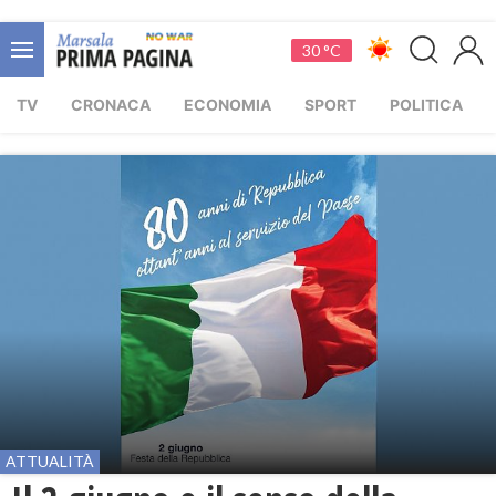
30 °C
TV
CRONACA
ECONOMIA
SPORT
POLITICA
ATTUALITÀ