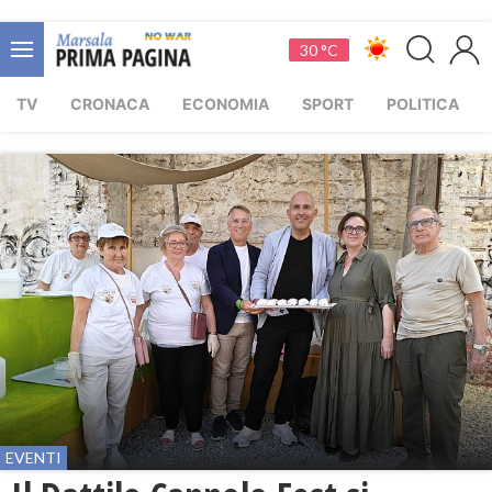
30 °C
TV
CRONACA
ECONOMIA
SPORT
POLITICA
EVENTI