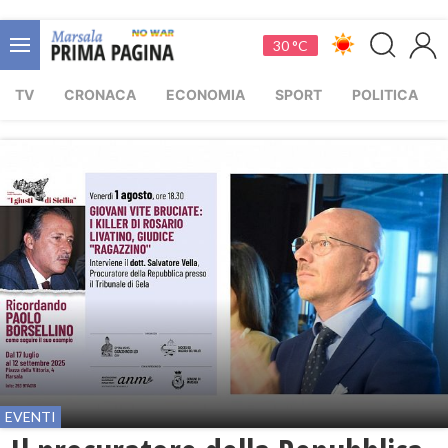
30 °C
TV
CRONACA
ECONOMIA
SPORT
POLITICA
EVENTI