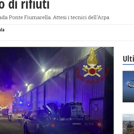
o di rifiuti
rada Ponte Fiumarella. Attesi i tecnici dell'Arpa
ala
Ult