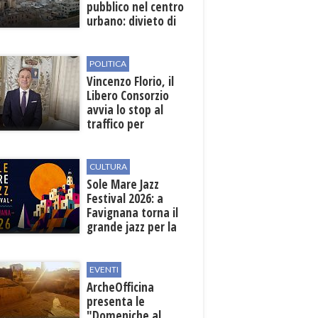
pubblico nel centro
urbano: divieto di
sosta nelle vie
interessate
POLITICA
Vincenzo Florio, il
Libero Consorzio
avvia lo stop al
traffico per
collegare la
stazione
all'aeroporto
CULTURA
Sole Mare Jazz
Festival 2026: a
Favignana torna il
grande jazz per la
quarta edizione
EVENTI
ArcheOfficina
presenta le
"Domeniche al