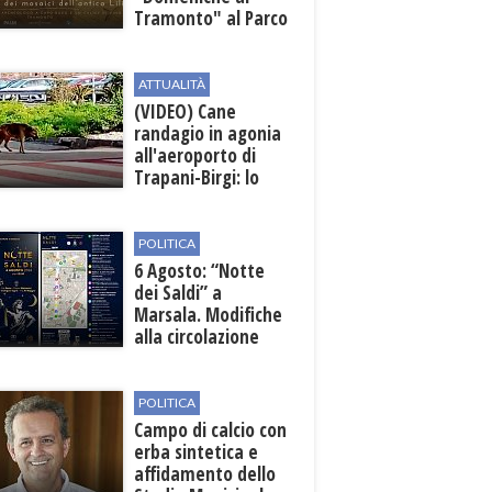
Tramonto" al Parco
Archeologico di
Lilibeo
ATTUALITÀ
(VIDEO) Cane
randagio in agonia
all'aeroporto di
Trapani-Birgi: lo
scempio della Sicilia
POLITICA
6 Agosto: “Notte
dei Saldi” a
Marsala. Modifiche
alla circolazione
nelle sedi viarie
interessate alla
manifestazione
POLITICA
Campo di calcio con
erba sintetica e
affidamento dello