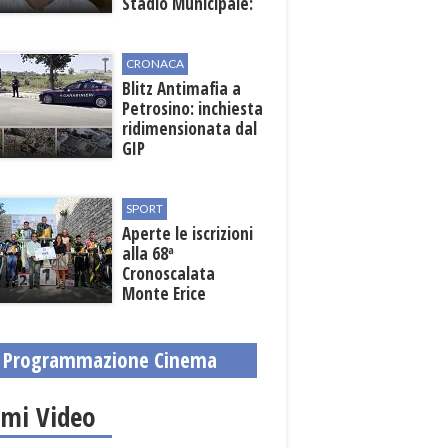
Stadio Municipale:
vicino lo sblocco dei
fondi regionali
CRONACA
Blitz Antimafia a
Petrosino: inchiesta
ridimensionata dal
GIP
SPORT
Aperte le iscrizioni
alla 68ª
Cronoscalata
Monte Erice
Programmazione Cinema
imi Video