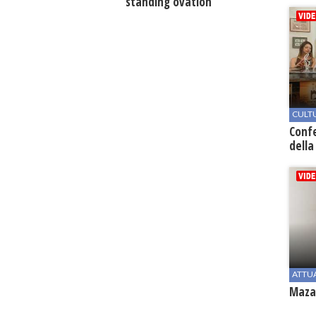
standing ovation
CULT
Conf
della
ATTU
Mazar