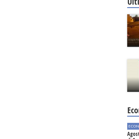
Ult
Eco
ECON
Agos