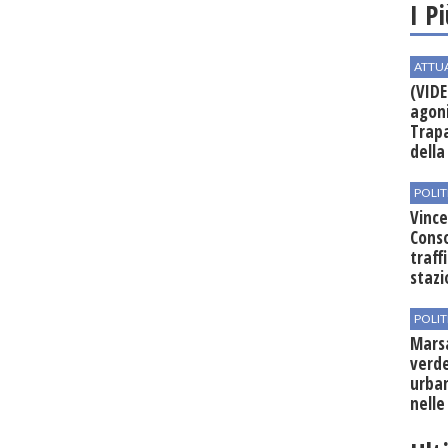
I P
ATTU
(VIDE
agoni
Trapa
della 
POLIT
Vince
Conso
traff
stazi
POLIT
Mars
verde
urban
nelle