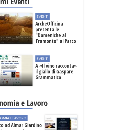
imi Eventi
EVENTI
ArcheOfficina
presenta le
"Domeniche al
Tramonto" al Parco
Archeologico di
Lilibeo
EVENTI
A «Il vino racconta»
il giallo di Gaspare
Grammatico
nomia e Lavoro
OMIA E LAVORO
to ad Almar Giardino