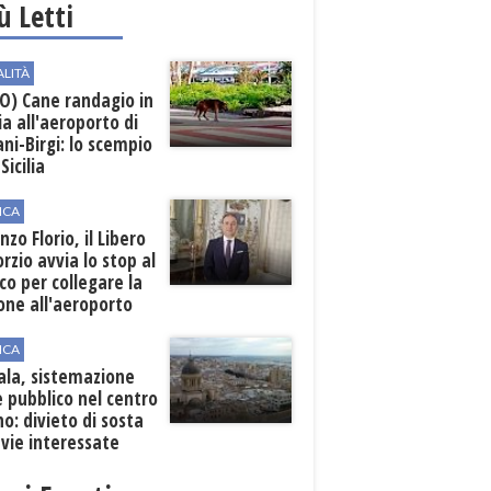
iù Letti
ALITÀ
O) Cane randagio in
a all'aeroporto di
ni-Birgi: lo scempio
Sicilia
ICA
nzo Florio, il Libero
rzio avvia lo stop al
ico per collegare la
one all'aeroporto
ICA
ala, sistemazione
 pubblico nel centro
o: divieto di sosta
 vie interessate