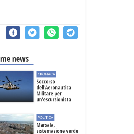
ime news
CRONACA
Soccorso
dell'Aeronautica
Militare per
un'escursionista
ferita nella Riserva
dello Zingaro
POLITICA
Marsala,
sistemazione verde