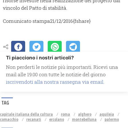
risorse investite nella realizzazione del progetto dal
vincolo del Patto di stabilità.
Comunicato stampa
21/12/2016
{fshare}
Ti piacciono i nostri articoli?
Non perderti le notizie più importanti. Ricevi una
mail alle 19.00 con tutte le notizie del giorno
iscrivendoti alla nostra rassegna via email.
TAG
capitale italiana della cultura
roma
alghero
aquileia
comacchio
recanati
ercolano
montebelluna
palermo