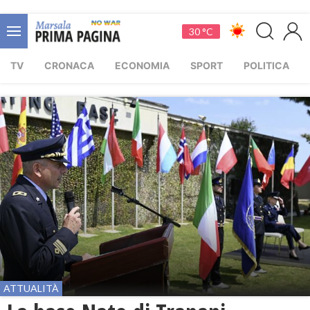
30 °C
TV
CRONACA
ECONOMIA
SPORT
POLITICA
ATTUALITÀ