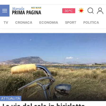
30 °C
TV
CRONACA
ECONOMIA
SPORT
POLITICA
ATTUALITÀ