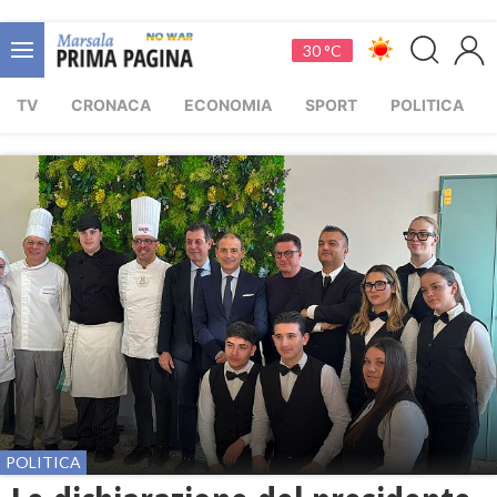
30 °C
TV
CRONACA
ECONOMIA
SPORT
POLITICA
POLITICA