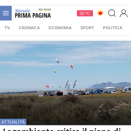
35 °C
TV
CRONACA
ECONOMIA
SPORT
POLITICA
ATTUALITÀ