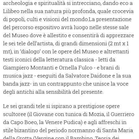
archeologia e spiritualità si intrecciano, dando eco a
Lilibeo nella sua natura più profonda, quale crocevia
di popoli, culti e visioni del mondo.La presentazione
del percorso espositivo avrà luogo nelle stesse sale
del Museo dove è allestito e consentirà di apprezzare
le sei tele dell’artista, di grandi dimensioni (2 mt x 1
mt), in ‘dialogo’ con le opere del Museo e altrettanti
testi iconici della letteratura classica - letti da
Giampiero Montanti e Ornella Fulco - e brani di
musica jazz - eseguiti da Salvatore Daidone e la sua
banda jazz- in un contrappunto che unisce la voce
degli antichi alla sensibilità del presente.
Le sei grandi tele si ispirano a prestigiose opere
scultoree (il Giovane con tunica di Mozia, il Guerriero
da Capo Boeo, la Venere Pudica) e agli affreschi in
stile bizantino del periodo normanno di Santa Maria
della Grotta (Vergine con il Bambino, Teoria dei