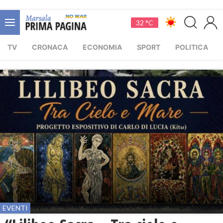
32 °C
TV
CRONACA
ECONOMIA
SPORT
POLITICA
EVENTI