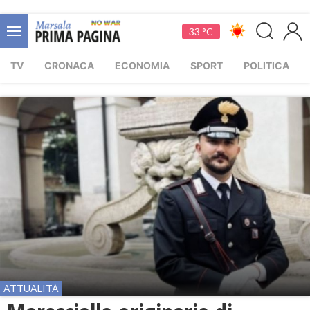
33 °C
TV
CRONACA
ECONOMIA
SPORT
POLITICA
ATTUALITÀ