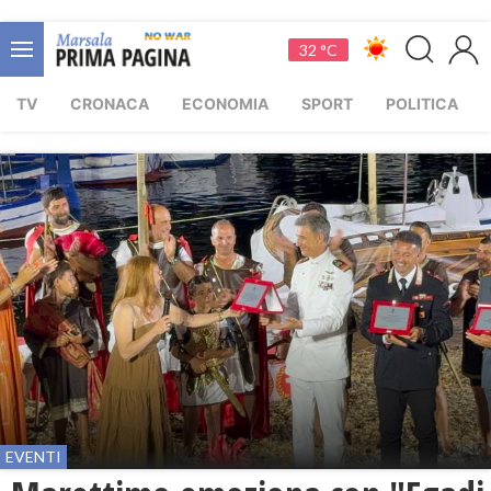
32 °C
TV
CRONACA
ECONOMIA
SPORT
POLITICA
EVENTI