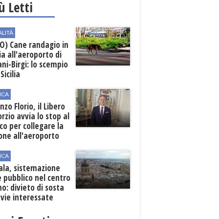
iù Letti
ALITÀ
O) Cane randagio in
a all'aeroporto di
ni-Birgi: lo scempio
Sicilia
ICA
nzo Florio, il Libero
rzio avvia lo stop al
ico per collegare la
one all'aeroporto
ICA
ala, sistemazione
 pubblico nel centro
o: divieto di sosta
 vie interessate