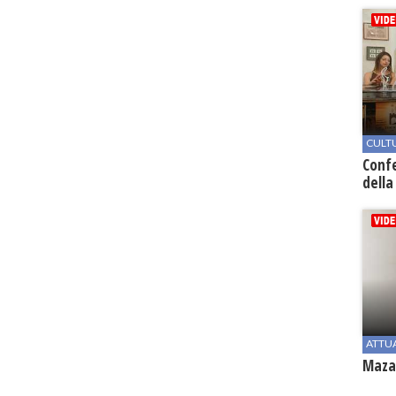
CULT
Conf
della
ATTU
Mazar