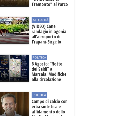
Tramonto" al Parco
Archeologico di
Lilibeo
ATTUALITÀ
(VIDEO) Cane
randagio in agonia
all'aeroporto di
Trapani-Birgi: lo
scempio della Sicilia
POLITICA
6 Agosto: “Notte
dei Saldi” a
Marsala. Modifiche
alla circolazione
nelle sedi viarie
interessate alla
manifestazione
POLITICA
Campo di calcio con
erba sintetica e
affidamento dello