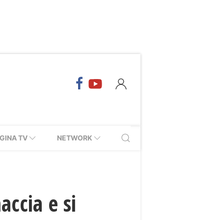
GINA TV
NETWORK
ccia e si