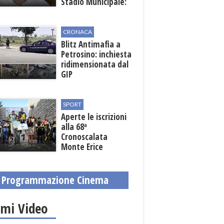
Stadio Municipale:
vicino lo sblocco dei
fondi regionali
CRONACA
Blitz Antimafia a
Petrosino: inchiesta
ridimensionata dal
GIP
SPORT
Aperte le iscrizioni
alla 68ª
Cronoscalata
Monte Erice
Programmazione Cinema
imi Video