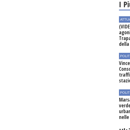
I P
ATTU
(VIDE
agoni
Trapa
della 
POLIT
Vince
Conso
traff
stazi
POLIT
Mars
verde
urban
nelle