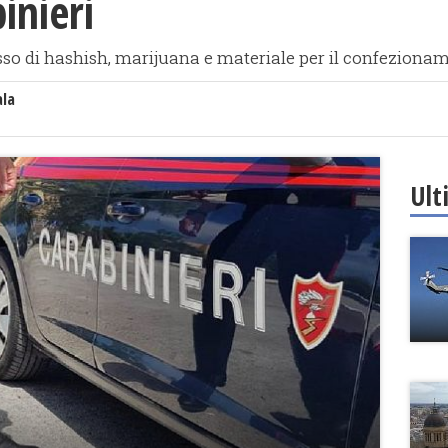
inieri
esso di hashish, marijuana e materiale per il confeziona
ala
Ult