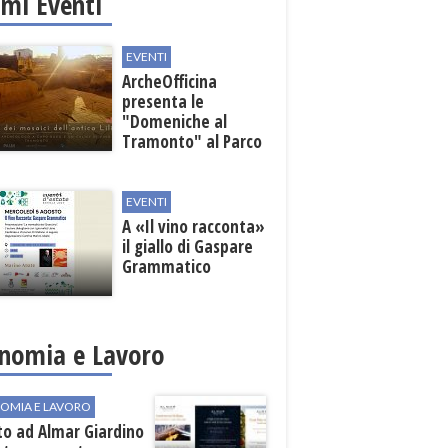
imi Eventi
EVENTI
ArcheOfficina
presenta le
"Domeniche al
Tramonto" al Parco
Archeologico di
Lilibeo
EVENTI
A «Il vino racconta»
il giallo di Gaspare
Grammatico
nomia e Lavoro
OMIA E LAVORO
to ad Almar Giardino