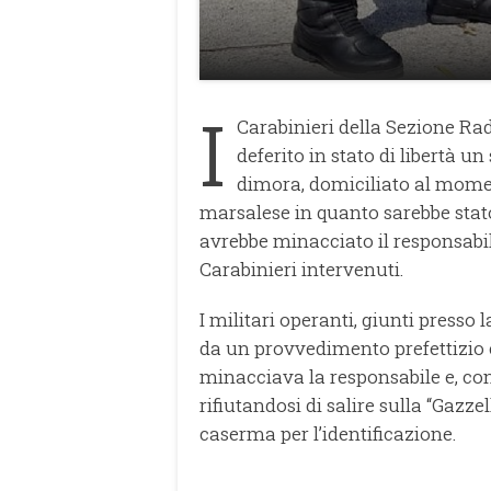
I
Carabinieri della Sezione R
deferito in stato di libertà un
dimora, domiciliato al momen
marsalese in quanto sarebbe stato
avrebbe minacciato il responsabile
Carabinieri intervenuti.
I militari operanti, giunti presso
da un provvedimento prefettizio c
minacciava la responsabile e, co
rifiutandosi di salire sulla “Gazz
caserma per l’identificazione.