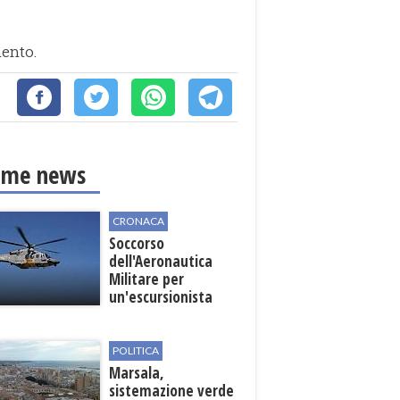
mento.
ime news
CRONACA
Soccorso
dell'Aeronautica
Militare per
un'escursionista
ferita nella Riserva
dello Zingaro
POLITICA
Marsala,
sistemazione verde