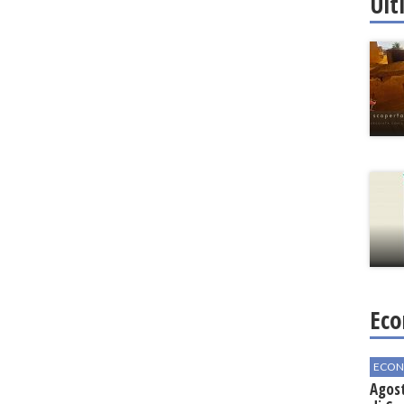
Ult
Eco
ECON
Agos