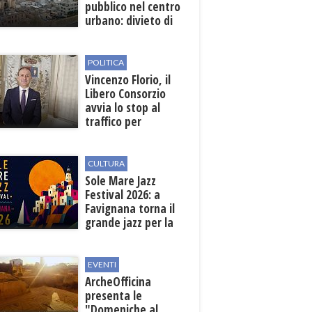
pubblico nel centro
urbano: divieto di
sosta nelle vie
interessate
POLITICA
Vincenzo Florio, il
Libero Consorzio
avvia lo stop al
traffico per
collegare la
stazione
all'aeroporto
CULTURA
Sole Mare Jazz
Festival 2026: a
Favignana torna il
grande jazz per la
quarta edizione
EVENTI
ArcheOfficina
presenta le
"Domeniche al