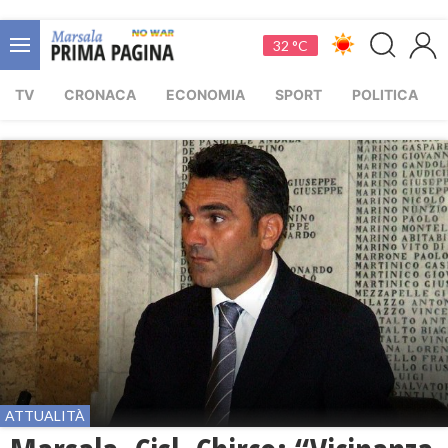
32 °C
TV
CRONACA
ECONOMIA
SPORT
POLITICA
ATTUALITÀ