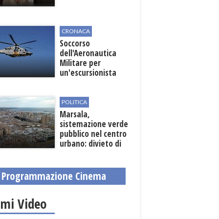
CRONACA
Soccorso
dell'Aeronautica
Militare per
un'escursionista
ferita nella Riserva
dello Zingaro
POLITICA
Marsala,
sistemazione verde
pubblico nel centro
urbano: divieto di
sosta nelle vie
interessate
Programmazione Cinema
imi Video