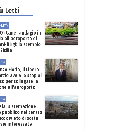
iù Letti
ALITÀ
O) Cane randagio in
a all'aeroporto di
ni-Birgi: lo scempio
Sicilia
ICA
nzo Florio, il Libero
rzio avvia lo stop al
ico per collegare la
one all'aeroporto
ICA
ala, sistemazione
 pubblico nel centro
o: divieto di sosta
 vie interessate