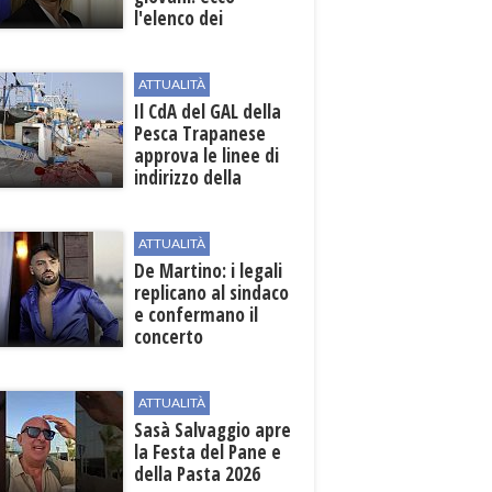
l'elenco dei
beneficiari
ATTUALITÀ
Il CdA del GAL della
Pesca Trapanese
approva le linee di
indirizzo della
Strategia
territoriale di
sviluppo
ATTUALITÀ
De Martino: i legali
replicano al sindaco
e confermano il
concerto
ATTUALITÀ
Sasà Salvaggio apre
la Festa del Pane e
della Pasta 2026