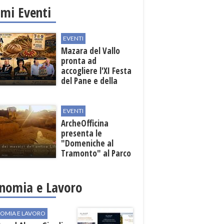
imi Eventi
EVENTI
Mazara del Vallo
pronta ad
accogliere l'XI Festa
del Pane e della
Pasta
EVENTI
ArcheOfficina
presenta le
"Domeniche al
Tramonto" al Parco
Archeologico di
Lilibeo
nomia e Lavoro
OMIA E LAVORO