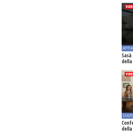
ATTU
Sasà 
della
CULT
Conf
della