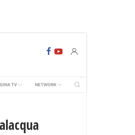
GINA TV
NETWORK
salacqua