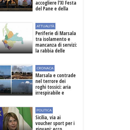
accogliere l'XI Festa
del Pane e della
Pasta
ATTUALITÀ
Periferie di Marsala
tra isolamento e
mancanza di servizi:
la rabbia delle
contrade
CRONACA
Marsala e contrade
nel terrore dei
roghi tossici: aria
irrespirabile e
rischio patologie
POLITICA
Sicilia, via ai
voucher sport per i
giovani: ecco