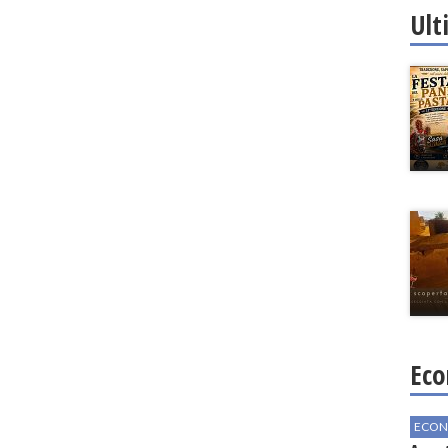
Ult
Eco
ECON