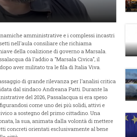
dinamiche amministrative e i complessi incastri
ssetti nell'aula consiliare che richiama
chiave della coalizione di governo a Marsala.
alacqua dà l'addio a "Marsala Civica", il
o aver militato tra le fila di Italia Viva.
saggio di grande rilevanza per l'analisi critica
data dal sindaco Andreana Patti. Durante la
istrative del 2026, Passalacqua si era speso
igurandosi come uno dei più solidi, attivi e
civico a sostegno del primo cittadino. Una
nata, la sua, animata dalla volontà di mettere
tti concreti orientati esclusivamente al bene
la città.