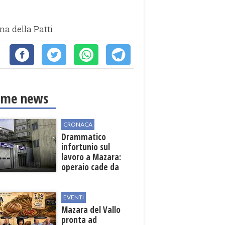
na della Patti
ime news
CRONACA
Drammatico
infortunio sul
lavoro a Mazara:
operaio cade da
una scala in una
cantina vinicola
EVENTI
Mazara del Vallo
pronta ad