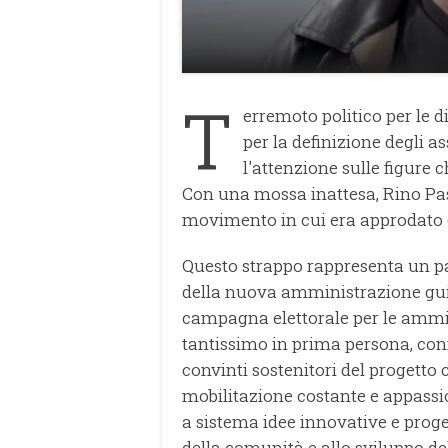
T
erremoto politico per le 
per la definizione degli a
l'attenzione sulle figure 
Con una mossa inattesa, Rino Pass
movimento in cui era approdato dop
Questo strappo rappresenta un pas
della nuova amministrazione gui
campagna elettorale per le ammin
tantissimo in prima persona, conf
convinti sostenitori del progetto 
mobilitazione costante e appassio
a sistema idee innovative e proge
della comunità e allo sviluppo del