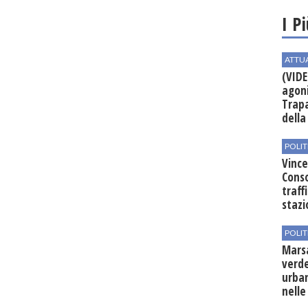
I P
ATTU
(VIDE
agoni
Trapa
della 
POLIT
Vince
Conso
traff
stazi
POLIT
Mars
verde
urban
nelle