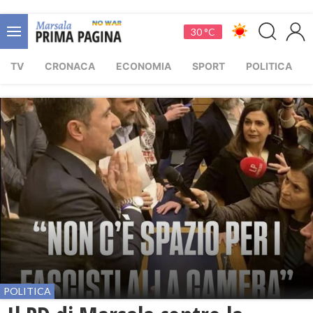
30 °C
TV
CRONACA
ECONOMIA
SPORT
POLITICA
POLITICA